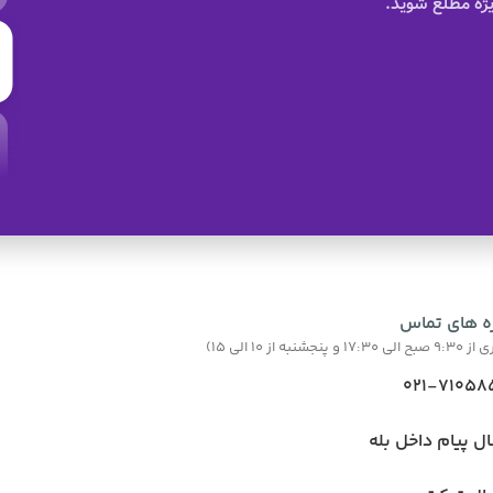
ژه مطلع شوید.
ه های تماس
نبه از 10 الی 15)
021-71058
ال پیام داخل بله