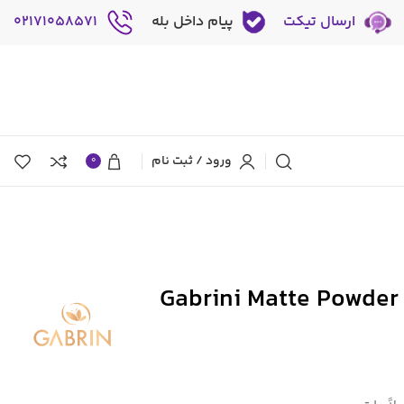
ارسال تیکت
پیام داخل بله
02171058571
ورود / ثبت نام
0
پنکک مات گابرینی Gabrini Matte Powder