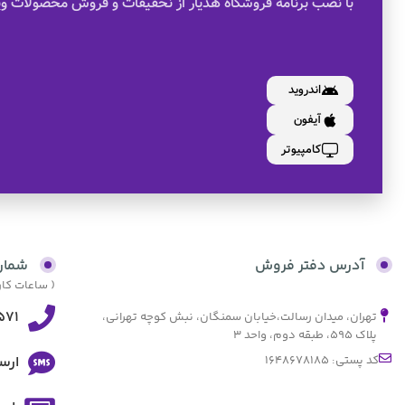
با نصب برنامه فروشگاه هدیار از نخفیفات و فروش محصولات وی
اندروید
آیفون
کامپیوتر
آدرس دفتر فروش
شمار
( ساعات کاری از 9:30 صبح الی 17:30 و پنجش
571
تهران، میدان رسالت،خیابان سمنگان، نبش کوچه تهرانی،
پلاک ۵۹۵، طبقه دوم، واحد ۳
کد پستی: 1648678185
ارس