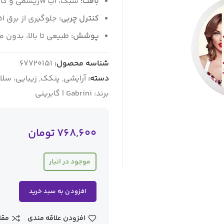
بافت:
سبک، اب Wریشمی و کاملاً مات
کنترل چربی:
جلوگیری از برق 
پوشش:
طبیعی تا بالا، بدون 
شناسه محصول:
67720151
دسته:
آرایشی
,
پنکک
,
زیبایی، سلا
برند:
Gabrini | گابرینی
768,600
تومان
موجود در انبار
افزودن به سبد خرید
افزودن علاقه مندی
مقا