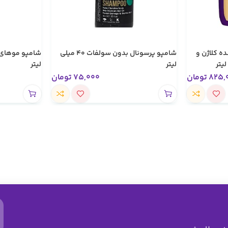
ه کلاژن و
شامپو پرسونال بدون سولفات 40 میلی
لیتر
لیتر
825,
تومان
75,000
تومان