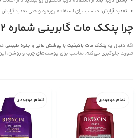
بستن درب:
بعد از استفاده درب محصول رو ببندید تا از خشک 
تمدید آرایش:
مناسب برای استفاده روزمره و حتی تمدید آرایش د
چرا پنکک مات گابرینی شماره 02 بخریم؟
اگه دنبال یه
پنکک مات باکیفیت
با
پوشش عالی
و
جلوه طبیعی
صورت جلوگیری می‌کنه. مناسب برای
پوست‌های چرب
و
روشن
، ای
اتمام موجودی
اتمام موجودی