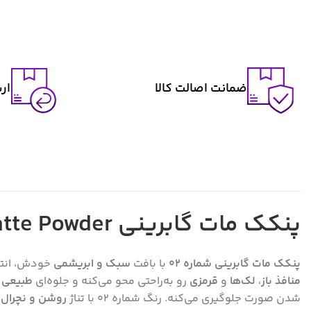
ضمانت اصالت کالا
ار
پنکک مات گابرینی Gabrini Matte Powder شماره 02
پنکک مات گابرینی شماره 02
با بافت
سبک و ابریشمی
خودش، انتخ
منافذ باز
،
لک‌ها
و
قرمزی
رو به‌راحتی محو می‌کنه و جلوه‌ای
طبیعی 
شدن صورت جلوگیری می‌کنه. رنگ شماره 02 با تناژ
روشن و نچرال
،