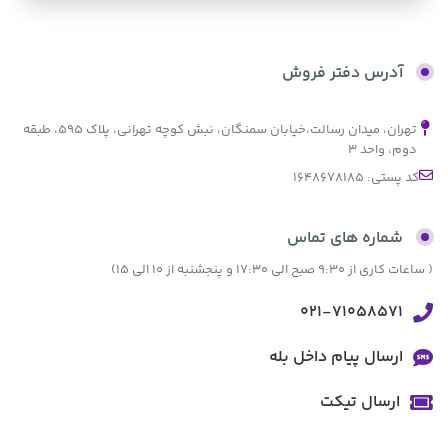
بدون کارمزد
آدرس دفتر فروش
تهران، میدان رسالت،خیابان سمنگان، نبش کوچه تهرانی، پلاک ۵۹۵، طبقه
دوم، واحد ۳
کد پستی: 1648678185
شماره های تماس
( ساعات کاری از 9:30 صبح الی 17:30 و پنجشنبه از 10 الی 15)
021-71058571
ارسال پیام داخل بله
ارسال تیکت