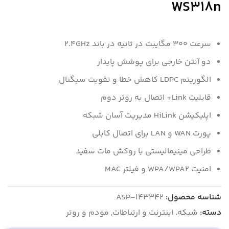
WS318n
سرعت 300 مگایبت در ثانیه در باند 2.4GHz
دو آنتن خارجی برای پوشش پایدار
الگوریتم LDPC کاهش خطا و تقویت سیگنال
قابلیت Link+ اتصال به روتر دوم
اپلیکیشن HiLink مدیریت آسان شبکه
پورت WAN و LAN برای اتصال کابلی
طراحی مینیمالیستی با روکش مات سفید
امنیت WPA/WPA2 و فیلتر MAC
شناسه محصول:
ASP-143342
دسته:
شبکه. اینترنت و ارتباطات
,
مودم و روتر