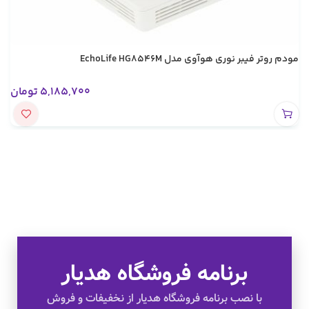
مودم روتر فیبر نوری هوآوی مدل EchoLife HG8546M
5,185,700
تومان
برنامه فروشگاه هدیار
تخفیف های ویژه
با نصب برنامه فروشگاه هدیار از نخفیفات و فروش