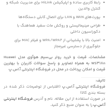
رابط کاربری ساده و اپلیکیشن HiLink برای مدیریت شبکه و
کنترل والدین
پورت‌های WAN و LAN برای اتصال کابلی دستگاه‌ها
طراحی مینیمالیستی و روکش مات سفید هماهنگ با
دکوراسیون داخلی
امنیت بالا با پشتیبانی از WPA/WPA2 و فیلتر MAC برای
جلوگیری از دسترسی غیرمجاز
مشخصات، قیمت و خرید روتر بی‌سیم هوآوی مدل Huawei
WS318n به همراه تصاویر و پاسخ سوالات کاربران با بهترین
قیمت و امکان پرداخت در محل در فروشگاه اینترنتی آ.اس.پ
تالیف:
فروشگاه اینترنتی آ.اس.پ
(اقتباس از توضیحات ذکر شده در
بسته بندی کالا)
در صورت استفاده از این مقاله، نام و آدرس
فروشگاه اینترنتی
آ.اس.پ
را به عنوان منبع ذکر کنید.