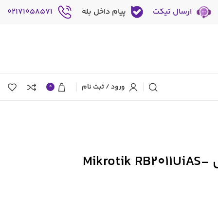
ارسال تیکت
پیام داخل بله
02171058571
ورود / ثبت نام
0
روتر میکروتیک مدل Mikrotik RB2011UiAS-