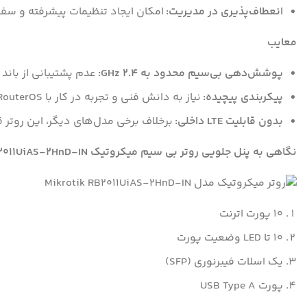
انعطاف‌پذیری در مدیریت:
امکان ایجاد تنظیمات پیشرفته و سفار
معایب
پوشش‌دهی بی‌سیم محدود به 2.4 GHz:
عدم پشتیبانی از باند 5 GHz که ممکن است در محیط‌های پرتراکم مشکل‌ساز باشد.
پیکربندی پیچیده:
نیاز به دانش فنی و تجربه در کار با RouterOS برای تنظیمات پیشرفته.
بدون قابلیت LTE داخلی:
برخلاف برخی مدل‌های دیگر، این روتر قابلیت 
نگاهی به پنل جلویی روتر بی سیم میکروتیک RB2011UiAS-2HnD-IN :
10 پورت اترنت
10 تا LED وضعیت پورت
یک اسلات فیبرنوری (SFP)
پورت USB Type A