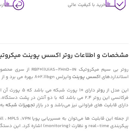
خرید با کیفیت عالی
ار
مشخصات و اطلاعات روتر اکسس پوینت میکروتیک 2011UiAS-2HnD-IN
استانداردهای
اکسس پوینت
وایرلس 802.11bgn بهره می برد و از سرعت 300 مگابیت بر ثانیه پشتیبانی می کند و همچنین دارای حافظه‌ی 128 مگابایتی می باشد.
این مدل از
روتر
فرکانسی این روتر 2.4 می باشد که با دو آنتن در 
دارای قابلیت های فراوانی نیز می‌باشد و در بازار
تجهیزات شبکه
به 
پیکربندی real-time و نظارت (monitoring) اشاره کرد. این دستگاه برای محیط های داخلی و بسته مناسب می باشد .