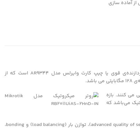
ز آماده سازی
روتر بی سیم میکروتیک RB2011UiAS-2HnD-IN از سری محصولات کمپانی میکروتیک می‌باشد که دارای بردی قدرتمند و یک پردازنده‌ی قوی یا چیپ کارت وایرلس مدل AR9344 است که از
ن از سرعت 10/100/1000 و 5 پورت دیگر آن از سرعت 10/100 پشتیبانی می کنند. بازه
کروتیک می‌باشد که
از جمله این قابلیت ها می‌توان به مسیریابی پویا Dynamic routing)،hotspot ،firewall ، MPLS ،VPN)، کیفیت خدمات پیشرفته (advanced quality of service)، توازن بار (load balancing) و bonding،