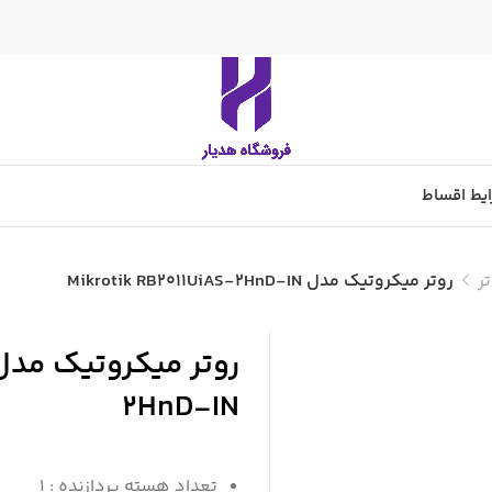
یط اقساط
ر
روتر میکروتیک مدل Mikrotik RB2011UiAS-2HnD-IN
2HnD-IN
تعداد هسته پردازنده : 1