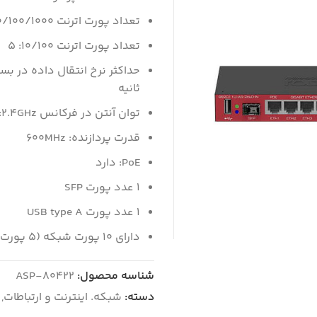
تعداد پورت اترنت 10/100/1000: 5
تعداد پورت اترنت 10/100: 5
ثانیه
توان آنتن در فرکانس 2.4GHz: دو عدد آنتن بیرونی امنی با توان 4dBi
قدرت پردازنده: 600MHz
PoE:‌ دارد
1 عدد پورت SFP
1 عدد پورت USB type A
دارای 10 پورت شبکه (5 پورت مگابیت + 5 پورت گیگابیت)
شناسه محصول:
ASP-80422
دسته:
شبکه. اینترنت و ارتباطات
,