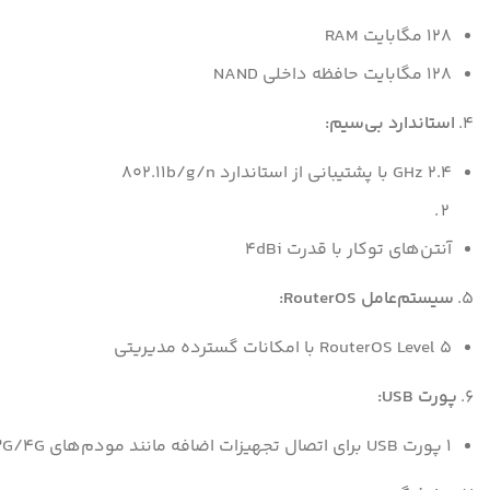
128 مگابایت RAM
128 مگابایت حافظه داخلی NAND
۴.
استاندارد بی‌سیم:
2.4 GHz با پشتیبانی از استاندارد 802.11b/g/n
آنتن‌های توکار با قدرت 4dBi
۵.
سیستم‌عامل RouterOS:
RouterOS Level 5 با امکانات گسترده مدیریتی
۶.
پورت USB:
۱ پورت USB برای اتصال تجهیزات اضافه مانند مودم‌های 3G/4G