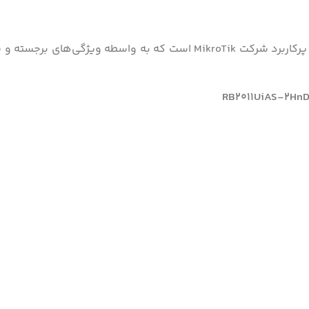
روتر MikroTik RB2011UiAS-2HnD-IN یکی از محصولات محبوب و پرکاربرد شرک