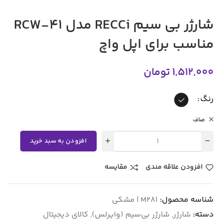
شارژر بی سیم RECCi مدل RCW-41
مناسب برای اپل واچ
1,512,000
تومان
رنگ
صاف
افزودن به سبد خرید
افزودن علاقه مندی
مقایسه
شناسه محصول:
M281 | مشکی
دسته:
شارژر
,
شارژر بی‌سیم (وایرلس)
,
کالای دیجیتال