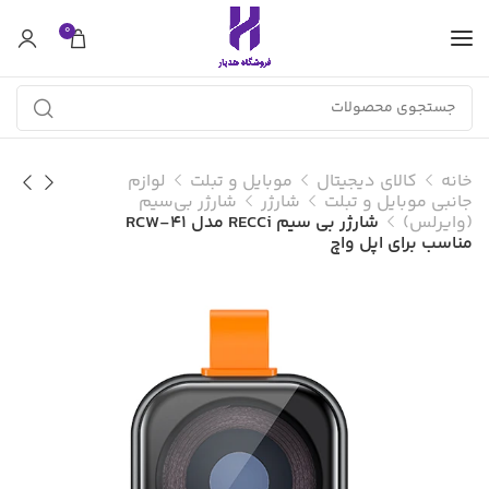
0
خانه
کالای دیجیتال
موبایل و تبلت
لوازم
جانبی موبایل و تبلت
شارژر
شارژر بی‌سیم
(وایرلس)
شارژر بی سیم RECCi مدل RCW-41
مناسب برای اپل واچ