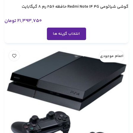
گوشی شیائومی Redmi Note 14 4G حافظه 256 رم 8 گیگابایت
21,393,750
تومان
انتخاب گزینه ها
اتمام موجودی