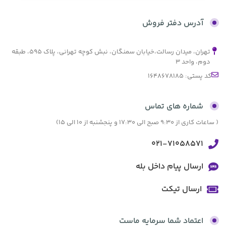
بدون کارمزد
آدرس دفتر فروش
تهران، میدان رسالت،خیابان سمنگان، نبش کوچه تهرانی، پلاک ۵۹۵، طبقه
دوم، واحد ۳
کد پستی: 1648678185
شماره های تماس
( ساعات کاری از 9:30 صبح الی 17:30 و پنجشنبه از 10 الی 15)
021-71058571
ارسال پیام داخل بله
ارسال تیکت
اعتماد شما سرمایه ماست