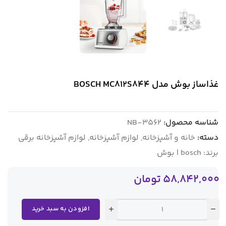
غذاساز بوش مدل BOSCH MC812S844
شناسه محصول:
NB-3562
دسته:
خانه و آشپزخانه
,
لوازم آشپزخانه
,
لوازم آشپزخانه برقی
برند:
bosch | بوش
58,842,000
تومان
افزودن به سبد خرید