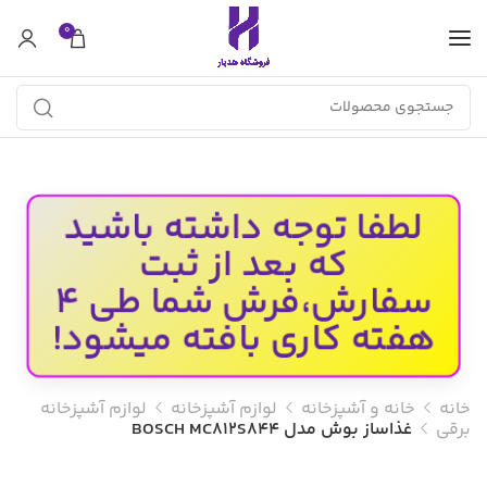
0
لطفا توجه داشته باشید
که بعد از ثبت
سفارش،فرش شما طی 4
هفته کاری بافته میشود!
خانه
خانه و آشپزخانه
لوازم آشپزخانه
لوازم آشپزخانه
برقی
غذاساز بوش مدل BOSCH MC812S844