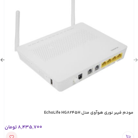
مودم فیبر نوری هوآوی مدل EchoLife HG8245H
8,435,700
تومان