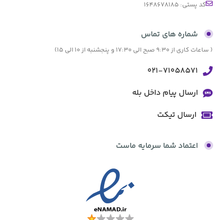
کد پستی: 1648678185
شماره های تماس
( ساعات کاری از 9:30 صبح الی 17:30 و پنجشنبه از 10 الی 15)
021-71058571
ارسال پیام داخل بله
ارسال تیکت
اعتماد شما سرمایه ماست