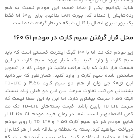
ریست کردن آن می‌تواند راهگشا باشد.
شاید بتوانیم یکی از نقاط ضعف این مودم نسبت به هم
رده‌هایش را تعداد کم پورت LAN بدانیم. برای ای60 G1 فقط
یک پورت برای اتصال با کابل شبکه در نظر گرفته شده است.
محل قرار گرفتن سیم کارت در مودم i60 G1
زیر مودم تک نت G1 با 100 گیگ اینترنت قسمتی است که باید
سیم کارت را وارد کنید. یک شیار ورود سیم کارت در این
قسمت قرار دارد که باید مراقب باشید در جهتی که در تصویر
مشخص شده سیم کارت را وارد کنید. همان‌طور که می‌دانید
این آی60 جی وان از هم دو سیم کارت 4.5G و TD-LTE
پشتیبانی می‌کند. تفاوت سرعت بین این دو خیلی زیاد نیست.
البته 4.5G سرعت بیشتری دارد. اما این به این معنا نیست که
سرعت TD LTE پایین باشد. قیمت بسته‌های TD-LTE تک نت
کمی اقتصادی‌تر است. شما در زمان خرید مودم tf i60 G1 از
هایپر مودم هر دو سیم کارت 4.5G و TD-LTE را روی مودم
دریافت خواهید کرد. بسته به منطقه و علاقه شما از هر کدام از
آن‌ها می‌توانید استفاده کنید. برای بررسی آنتن‌دهی شبکه