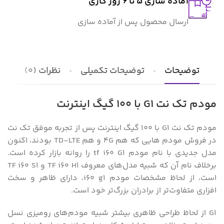
آماده سازی 5 تا 6 روز کاری
ارسال محصول پس از آماده سازی
توضیحات
توضیحات تکمیلی
نظرات (0)
مودم تک نت G1 با 100 گیگ اینترنت
مودم تک نت G1 با 100 گیگ اینترنت پس از تجربه موفق تک نت
در فروش مودم هایی که هم 4G و هم TD-LTE بودند، اکنون
مدل جدیدی با نام مودم tf i60 G1 را روانه بازار کرده است.
برخلاف نام آن که شبیه مدل‌های معروف TF i60 H1 و TF i60 S1
است، از لحاظ مشخصات مودم i60 g1، دارای ظاهر و سخت
افزاری متفاوت‌تر از برادران بزرگ‌تر خود است.
G1 از لحاظ طراحی ظاهری بیشتر شبیه مودم‌های رومیزی نسل