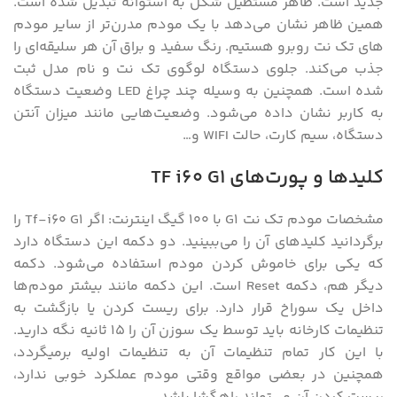
جدید است. ظاهر مستطیل شکل به استوانه تبدیل شده است.
همین ظاهر نشان می‌دهد با یک مودم مدرن‌تر از سایر مودم
های تک نت روبرو هستیم. رنگ سفید و براق آن هر سلیقه‌ای را
جذب می‌کند. جلوی دستگاه لوگوی تک نت و نام مدل ثبت
شده است. همچنین به وسیله چند چراغ LED وضعیت دستگاه
به کاربر نشان داده می‌شود. وضعیت‌هایی مانند میزان آنتن
دستگاه، سیم کارت، حالت WIFI و…
کلید‌ها و پورت‌های TF i60 G1
مشخصات مودم تک نت G1 با 100 گیگ اینترنت: اگر Tf-i60 G1 را
برگردانید کلیدهای آن را می‌ببینید. دو دکمه این دستگاه دارد
که یکی برای خاموش کردن مودم استفاده می‌شود. دکمه
دیگر هم، دکمه Reset است. این دکمه مانند بیشتر مودم‌ها
داخل یک سوراخ قرار دارد. برای ریست کردن یا بازگشت به
تنظیمات کارخانه باید توسط یک سوزن آن را 15 ثانیه نگه دارید.
با این کار تمام تنظیمات آن به تنظیمات اولیه برمیگردد،
همچنین در بعضی مواقع وقتی مودم عملکرد خوبی ندارد،