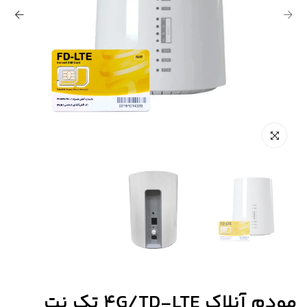
مودم آنلاک 4G/TD-LTE تک نت