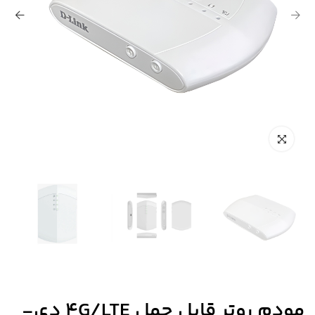
مودم روتر قابل حمل 4G/LTE دی-