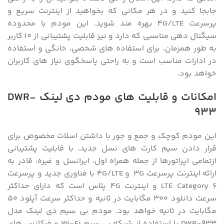
جابجا کنید و در هر مکانی که بخواهید از اینترنت سریع و
پرسرعت 4G/LTE بهره مند شوید. این مودم با محدوده
سیگنال دهی مناسبی که دارد و نیز قابلیت پشتیبانی از 10 کاربر
به طور همزمان، برای استفاده های شخصی، خانگی و استفاده
در ادارات مناسب است و به راحتی پاسخگوی نیاز های کاربران
خواهد بود.
امکانات و قابلیت های مودم دی لینک
DWR-
933
این مودم کوچک و جمع و جور با داشتن اسلات مخصوص برای
قرار دادن سیم کارت های نسل جدید، با قابلیت پشتیبانی
ازتمامی اپراتورها از جمله همراه اول، ایرانسل و غیره، قادر به
ارائه اینترنت پرسرعت 3G و 4G/LTE با فناوری جدید و پرسرعت
LTE Category 6 و اینترنت 4G پلاس است که دارای حداکثر
سرعت دانلود 300 مگابایت در ثانیه و حداکثر سرعت آپلود 50
مگابایت در ثانیه خواهد بود. مودم بی سیم دی لینک مدل
DWR-933 با استفاده از شبکه بی سیم Wi-Fi و فرکانس های