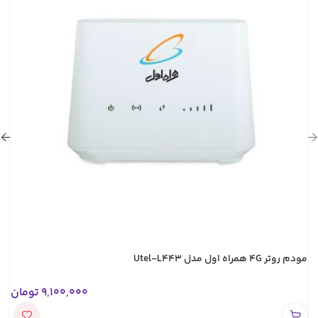
مودم روتر 4G همراه اول مدل Utel-L443
9,100,000
تومان