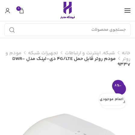
0
خانه
شبکه. اینترنت و ارتباطات
تجهیزات شبکه
مودم و
روتر
مودم روتر قابل حمل 4G/LTE دی-لینک مدل DWR-
933V
-8%
-8%
اتمام موجودی
اتمام موجودی