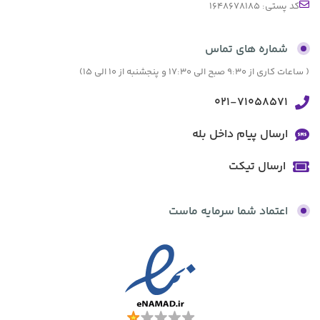
کد پستی: 1648678185
شماره های تماس
( ساعات کاری از 9:30 صبح الی 17:30 و پنجشنبه از 10 الی 15)
021-71058571
ارسال پیام داخل بله
ارسال تیکت
اعتماد شما سرمایه ماست