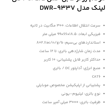
لینک مدل DWR-933V
سرعت انتقال اطلاعات: 300 مگابیت در ثانیه
فیزیکی ابعاد: 18.5×66×99 میلی متر
استانداردهای بی‌سیم: ۸۰۲.۱۱ac/n/g/b
مدت زمان شارژدهی باتری: تا ۱۲ ساعت
حداکثر کاربر قابل پشتیبانی: ۱۰ کاربر
منبع انرژی: آداپتور DC / باتری
CAT6
پشتیبانی از اپلیکیشن مخصوص موبایلی
نوع باتری: لیتیوم-یونی
ظرفیت باتری: ۳۰۰۰ میلی آمپر ساعت