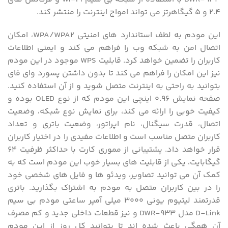
2.4 و 5 گیگاهرتز می تواند امواج اینترنت را منتشر کند.
این مودم به لطف استاندارد های امنیتی WPA/WPA2، امکان
اتصال امن به شبکه وب را فراهم می کند و ایمنی اطلاعات
کاربران را تضمین خواهد کرد. قابلیت WPS موجود در این مودم
نیز این امکان را فراهم می کند تا بدون داشتن پسورد وای فای
بتوانید به راحتی به اینترنت متصل شوید و از آن استفاده کنید.
صفحه نمایش 0.96 اینچی این مودم که از نوع OLED بوده و
کیفیت خوبی را ارائه می کند، برای نمایش نوع شبکه، وضعیت
اتصال، قدرت سیگنال، نام اپراتور، وضعیت باتری و تعداد
کاربران متصل مناسب است و اطلاعات مفیدی را در اختیار کاربران
قرار خواهد داد. پشتیبانی از مموری کارت با حداکثر ظرفیت 64
گیگابایت، یکی از قابلیت های بسیار خوب این مودم است که به
کمک آن می توانید تصاویر، ویدئو ها و فایل های شخصی خود
را در بین کاربران متصل به مودم به اشتراک بگذارید. باتری
قدرتمند لیتیوم یونی ۳۰۰۰ میلی آمپر ساعتی مودم بی سیم
D-Link مدل DWR-933 و نیز قطعات داخلی جدید و کم مصرف
آن همگی باعث شده اند تا بتوانید کل روز از این مودم