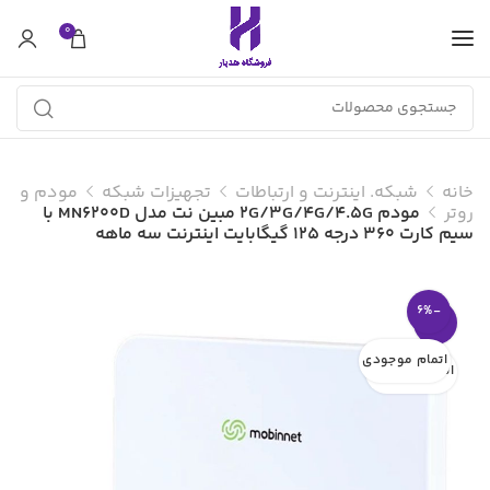
0
خانه
شبکه. اینترنت و ارتباطات
تجهیزات شبکه
مودم و
روتر
مودم 2G/3G/4G/4.5G مبین نت مدل MN6200D با
سیم کارت 360 درجه 125 گیگابایت اینترنت سه ماهه
-6%
-6%
اتمام موجودی
اتمام موجودی