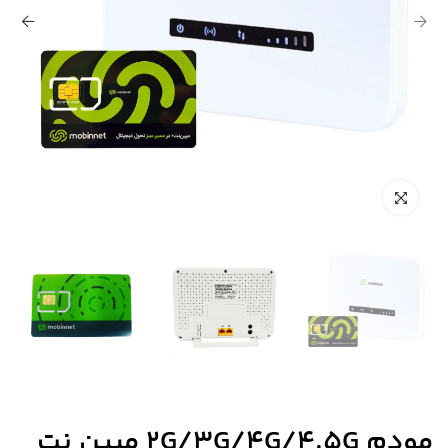
مودم 2G/3G/4G/4.5G مبین نت