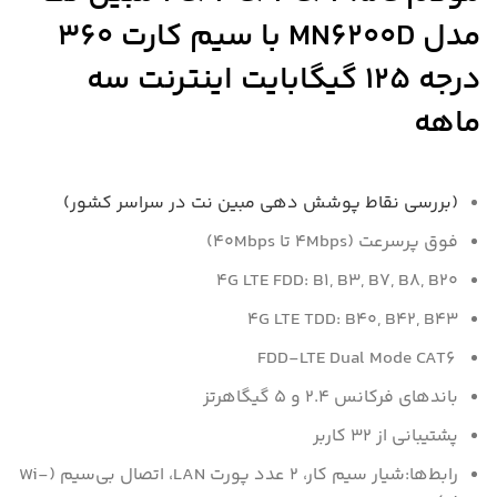
مدل MN6200D با سیم کارت 360
درجه 125 گیگابایت اینترنت سه
ماهه
(بررسی نقاط پوشش دهی مبین نت در سراسر کشور)
فوق پرسرعت (۴Mbps تا ۴۰Mbps)
4G LTE FDD: B1, B3, B7, B8, B20
4G LTE TDD: B40, B42, B43
FDD-LTE Dual Mode CAT6
باندهای فرکانس 2.4 و 5 گیگاهرتز
پشتیبانی از 32 کاربر
رابط‌ها:شیار سیم کار، 2 عدد پورت LAN، اتصال بی‌سیم (Wi-