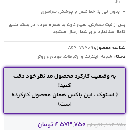
Fi)
بدون نیاز به خط تلفن با پوشش سراسری
پس از ثبت سفارش، سیم کارت به همراه مودم در بسته بندی
کاملا استاندارد برای شما ارسال میشود
شناسه محصول:
ASP-77789
دسته:
شبکه. اینترنت و ارتباطات
,
مودم و روتر
به وضعیت کارکرد محصول مد نظر خود دقت
کنید!
( استوک ، اپن باکس همان محصول کارکرده
است)
4,573,750
تومان
4,873,750
تومان