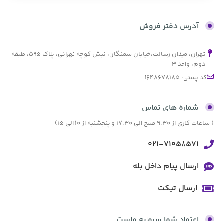
بدون کارمزد
آدرس دفتر فروش
تهران، میدان رسالت،خیابان سمنگان، نبش کوچه تهرانی، پلاک ۵۹۵، طبقه
دوم، واحد ۳
کد پستی: 1648678185
شماره های تماس
( ساعات کاری از 9:30 صبح الی 17:30 و پنجشنبه از 10 الی 15)
021-71058571
ارسال پیام داخل بله
ارسال تیکت
اعتماد شما سرمایه ماست