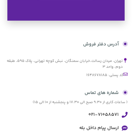
تخفیف های ویژه
کالای اصل
آدرس دفتر فروش
تهران، میدان رسالت،خیابان سمنگان، نبش کوچه تهرانی، پلاک ۵۹۵، طبقه
به صورت اقساط
دوم، واحد ۳
کد پستی: 1648678185
بدون کارمزد
شماره های تماس
( ساعات کاری از 9:30 صبح الی 17:30 و پنجشنبه از 10 الی 15)
021-71058571
ارسال پیام داخل بله