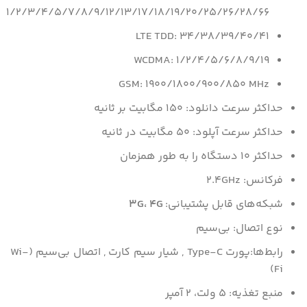
1/2/3/4/5/7/8/9/12/13/17/18/19/20/25/26/28/66
LTE TDD: 34/38/39/40/41
WCDMA: 1/2/4/5/6/8/9/19
GSM: 1900/1800/900/850 MHz
حداکثر سرعت دانلود: 150 مگابیت بر ثانیه
حداکثر سرعت آپلود: 50 مگابیت در ثانیه
حداکثر 10 دستگاه را به طور همزمان
فرکانس: 2.4GHz
شبکه‌های قابل پشتیبانی:
3G، 4G
نوع اتصال: بی‌سیم
رابط‌ها:پورت Type-C , شیار سیم کارت , اتصال بی‌سیم (Wi-
Fi)
منبع تغذیه: 5 ولت، 2 آمپر