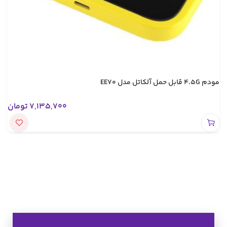
مودم 4.5G قابل حمل آلکاتل مدل EE70
7,135,700
تومان