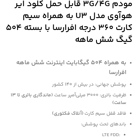
مودم 3G/4G قابل حمل کلود ایر
هوآوی مدل U3 به همراه سیم
کارت 360 درجه افرارسا با بسته 504
گیگ شش ماهه
به همراه 504 گیگابایت اینترنت شش ماهه
افرارسا
پوشش جهانی: در بیش از 140 کشور
ظرفیت باتری: 3000 میلی‌آمپر ساعت
(ماندگاری باتری تا 13
ساعت)
فاقد قفل سیم کارت
(آنلاک فکتوری)
باندهای تحت پوشش:
LTE FDD: