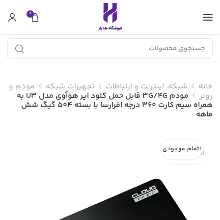
0
خانه
شبکه. اینترنت و ارتباطات
تجهیزات شبکه
مودم و
روتر
مودم 3G/4G قابل حمل کلود ایر هوآوی مدل U3 به
همراه سیم کارت 360 درجه افرارسا با بسته 504 گیگ شش
ماهه
اتمام موجودی
اتمام موجودی