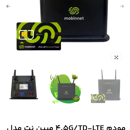
مودم 4.5G/TD-LTE مبین نت مدل