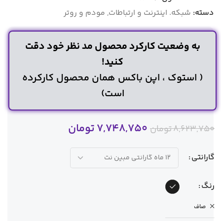
دسته:
شبکه. اینترنت و ارتباطات
,
مودم و روتر
به وضعیت کارکرد محصول مد نظر خود دقت
کنید!
( استوک ، اپن باکس همان محصول کارکرده
است)
7,748,750
تومان
8,623,750
تومان
گارانتی
رنگ
صاف