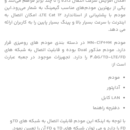
امکان افزایش سرعت انتقال داده را تا چند برابر فراهم می‌کند و
یکی از بهترین مودم‌های مناسب گیمینگ به شمار می‌رود.این
مودم با پشتیبانی از استاندارد LTE Cat 12، امکان اتصال به
اینترنت با سرعت بسیار بالا و پینگ بسیار پایین را به کاربران ارائه
می دهد.
مودم MN-C1200M در دسته بندی مودم های رومیزی قرار
دارد. مودم مذکور Dual بوده و قابلیت اتصال به شبکه های
4.5G/TD-LTE/FD را دارد. تجهیزات موجود در جعبه عبارت
است از:
مودم
آداپتور
LAN کابل
دفترچه راهنما
با توجه به اینکه این مودم قابلیت اتصال به شبکه های TDو
FD را دارد و می توان شبکه های TD و FD آن را تعیین نمود.