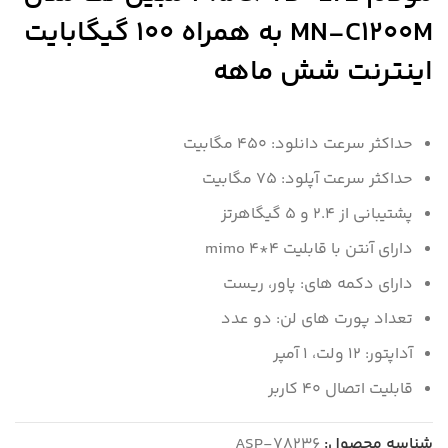
MN-C1200M به همراه 100 گیگابایت
اینترنت شش ماهه
حداکثر سرعت دانلود: 450 مگابیت
حداکثر سرعت آپلود: 75 مگابیت
پشتیبانی از 2.4 و 5 گیگاهرتز
دارای آنتن با قابلیت 4*4 mimo
دارای دکمه های: پاور، ریست
تعداد پورت های لن: دو عدد
آداپتور: 12 ولت، 1 آمپر
قابلیت اتصال 40 کاربر
شناسه محصول:
ASP-78236