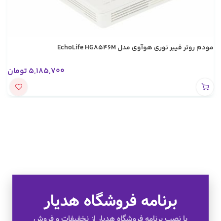
مودم روتر فیبر نوری هوآوی مدل EchoLife HG8546M
5,185,700
تومان
برنامه فروشگاه هدیار
تخفیف های ویژه
با نصب برنامه فروشگاه هدیار از نخفیفات و فروش