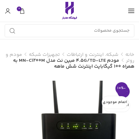
0
خانه
شبکه. اینترنت و ارتباطات
تجهیزات شبکه
مودم و
روتر
مودم 4.5G/TD-LTE مبین نت مدل MN-C1200M به
همراه 100 گیگابایت اینترنت شش ماهه
-10%
-10%
اتمام موجودی
اتمام موجودی