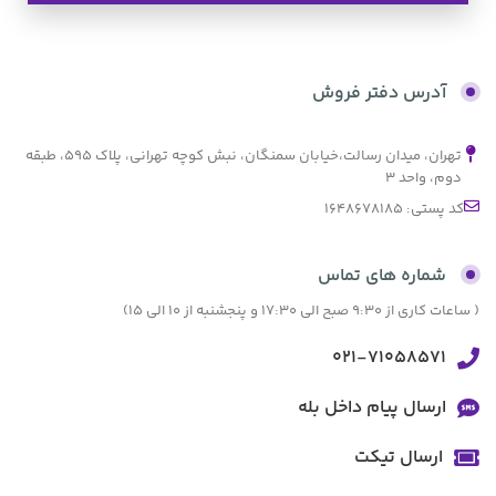
بدون کارمزد
آدرس دفتر فروش
تهران، میدان رسالت،خیابان سمنگان، نبش کوچه تهرانی، پلاک ۵۹۵، طبقه
دوم، واحد ۳
کد پستی: 1648678185
شماره های تماس
( ساعات کاری از 9:30 صبح الی 17:30 و پنجشنبه از 10 الی 15)
021-71058571
ارسال پیام داخل بله
ارسال تیکت