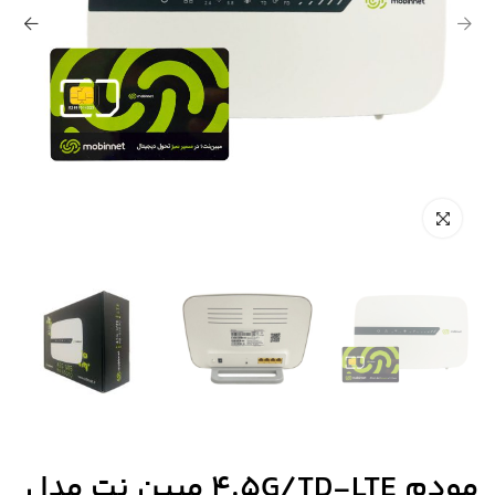
مودم 4.5G/TD-LTE مبین نت مدل