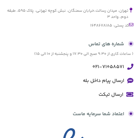
تهران، میدان رسالت،خیابان سمنگان، نبش کوچه تهرانی، پلاک ۵۹۵، طبقه
دوم، واحد ۳
کد پستی: 1648678185
شماره های تماس
( ساعات کاری از 9:30 صبح الی 17:30 و پنجشنبه از 10 الی 15)
021-71058571
ارسال پیام داخل بله
ارسال تیکت
اعتماد شما سرمایه ماست