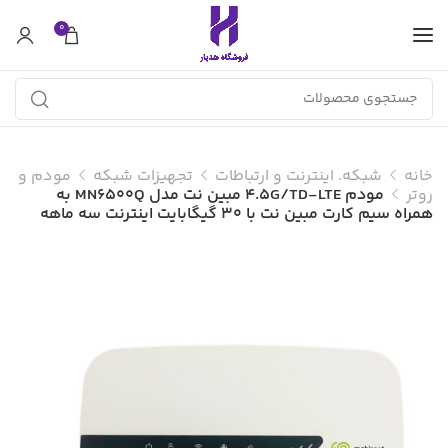
0
خانه
شبکه. اینترنت و ارتباطات
تجهیزات شبکه
مودم و
روتر
مودم 4.5G/TD-LTE مبین نت مدل MN6500Q به
همراه سیم کارت مبین نت با 30 گیگابایت اینترنت سه ماهه