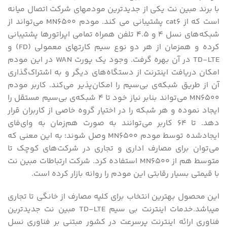
با برند مبین نت یکی از جدیدترین مودمهای شرکت اتصال میانه
است که از cat6 پشتیبانی می کند. مودم MN6500 می‌تواند از
شبکه‌های نسل 4 و 4.5 تلفن همراه تمامی اپراتورها پشتیبانی
کرده و همزمان از هر دو نوع سیم کارتهای معمولی (FD) و
TD-LTE در آن بهره گرفت. وجود یک پورت WAN در این مودم
امکان دریافت اینترنت از دستگاه‌های دیگر و به اشتراک‌گذاری
آن از طریق شبکه‌ی بی‌سیم را امکان‌پذیر می‌کند. کاربر مودم
MN6500 می‌تواند بنا‌بر نیاز خود تا 4 شبکه‌ی بی‌سیم مستقل را
ایجاد نموده و هر شبکه‌ را در اختیار گروه خاصی از کاربران قرار
دهد. تا 64 کاربر می‌توانند به صورت هم‌زمان به وای‌فای
ایجادشده توسط مودم MN6500 وصل شوند؛ به این معنی که
می‌توان برای مصارف اداری و تجاری در شرکت‌های کوچک تا
متوسط هم از MN6500 استفاده کرد. شرکت ارتباطات مبین نت
با قیمتی بسیار رقابتی این مودم را روانه بازار کرده است.
این محصول بهترین انتخاب برای کلیه مصارف از خانگی تا تجاری
میباشد.خدمات اینترنت بی سیم TD-LTE مبین نت جدیدترین
فناوری ارائه اینترنت پرسرعت در کشور مبتنی بر فناوری نسل