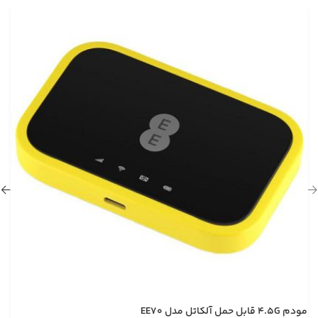
مودم 4.5G قابل حمل آلکاتل مدل EE70