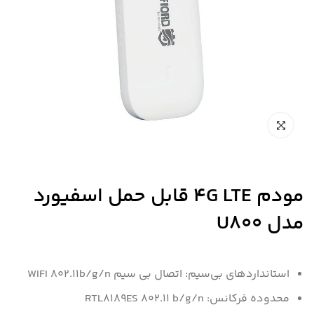
مودم 4G LTE قابل حمل اسفیورد
مدل U800
استانداردهای بی‌سیم: اتصال بی سیم WIFI ۸۰۲.۱۱b/g/n
محدوده فرکانس: RTL۸۱۸۹ES ۸۰۲.۱۱ b/g/n