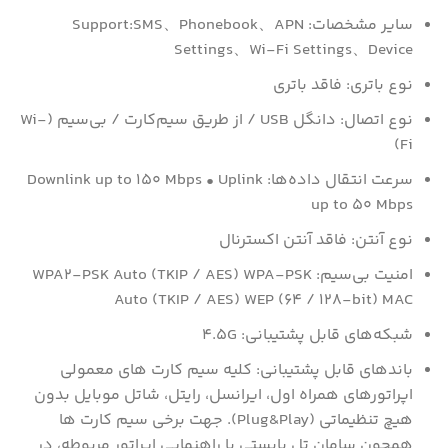
سایر مشخصات: Support:SMS、Phonebook、APN
Settings、Wi-Fi Settings、Device
نوع باتری: فاقد باتری
نوع اتصال: دانگل USB / از طریق سیم‌کارت / بی‌سیم (Wi-
Fi)
سرعت انتقال داده‌ها: Downlink up to ۱۵۰ Mbps • Uplink
up to ۵۰ Mbps
نوع آنتن: فاقد آنتن اکسترنال
امنیت بی‌سیم: WPA۲-PSK Auto (TKIP / AES) WPA-PSK
Auto (TKIP / AES) WEP (۶۴ / ۱۲۸-bit) MAC
شبکه‌های قابل پشتیبانی: ۴.۵G
باندهای قابل پشتیبانی: کلیه سیم کارت های معمولی
اپراتورهای همراه اول، ایرانسل، رایتل، شاتل موبایل بدون
هیچ تنظیماتی (Plug&Play). جهت برخی سیم کارت ها
همچون سامان تل بایستی با راهنمایی اپراتور مربوطه، در