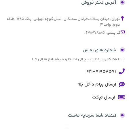
آدرس دفتر فروش
تهران، میدان رسالت،خیابان سمنگان، نبش کوچه تهرانی، پلاک ۵۹۵، طبقه
دوم، واحد ۳
کد پستی: 1648678185
شماره های تماس
( ساعات کاری از 9:30 صبح الی 17:30 و پنجشنبه از 10 الی 15)
021-71058571
ارسال پیام داخل بله
ارسال تیکت
اعتماد شما سرمایه ماست