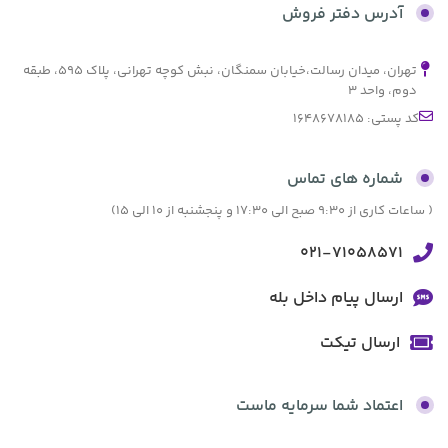
بدون کارمزد
آدرس دفتر فروش
تهران، میدان رسالت،خیابان سمنگان، نبش کوچه تهرانی، پلاک ۵۹۵، طبقه
دوم، واحد ۳
کد پستی: 1648678185
شماره های تماس
( ساعات کاری از 9:30 صبح الی 17:30 و پنجشنبه از 10 الی 15)
021-71058571
ارسال پیام داخل بله
ارسال تیکت
اعتماد شما سرمایه ماست