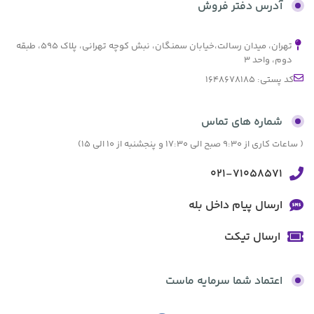
آدرس دفتر فروش
تهران، میدان رسالت،خیابان سمنگان، نبش کوچه تهرانی، پلاک ۵۹۵، طبقه
دوم، واحد ۳
کد پستی: 1648678185
شماره های تماس
( ساعات کاری از 9:30 صبح الی 17:30 و پنجشنبه از 10 الی 15)
021-71058571
ارسال پیام داخل بله
ارسال تیکت
اعتماد شما سرمایه ماست