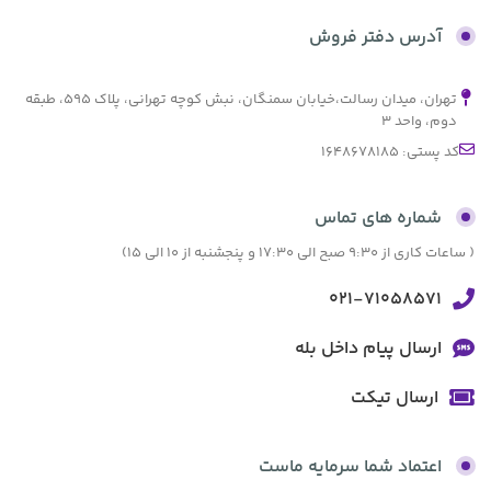
بدون کارمزد
آدرس دفتر فروش
تهران، میدان رسالت،خیابان سمنگان، نبش کوچه تهرانی، پلاک ۵۹۵، طبقه
دوم، واحد ۳
کد پستی: 1648678185
شماره های تماس
( ساعات کاری از 9:30 صبح الی 17:30 و پنجشنبه از 10 الی 15)
021-71058571
ارسال پیام داخل بله
ارسال تیکت
اعتماد شما سرمایه ماست