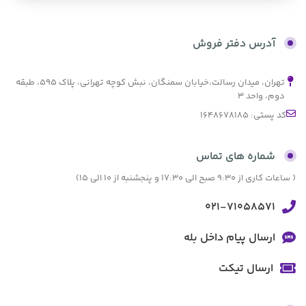
بدون کارمزد
آدرس دفتر فروش
تهران، میدان رسالت،خیابان سمنگان، نبش کوچه تهرانی، پلاک ۵۹۵، طبقه
دوم، واحد ۳
کد پستی: 1648678185
شماره های تماس
( ساعات کاری از 9:30 صبح الی 17:30 و پنجشنبه از 10 الی 15)
021-71058571
ارسال پیام داخل بله
ارسال تیکت