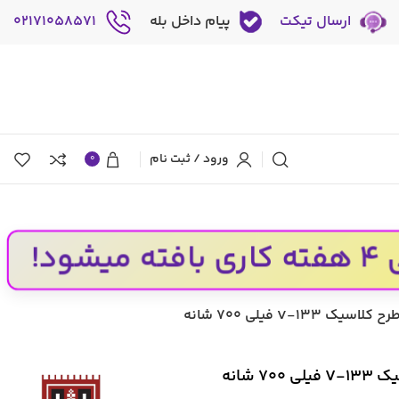
ارسال تیکت
پیام داخل بله
02171058571
ورود / ثبت نام
0
!
V-13 فیلی ۷۰۰ شانه
 شانه