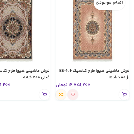
اتمام موجودی
فرش ماشینی هیوا طرح کلاسیک BE-106
بژ ۷۰۰ شانه
فیلی ۷۰۰ شانه
12,751,200
تومان
1,200