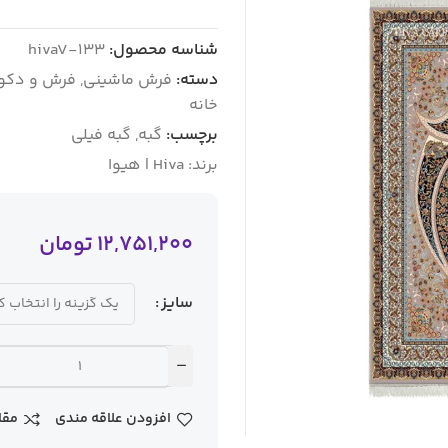
شناسه محصول:
hivaV-133
دسته:
فرش ماشینی
,
فرش و دکور
خانه
برچسب:
گبه
,
گبه فیلی
برند:
Hiva | هیوا
12,751,200
تومان
سایز
افزودن علاقه مندی
مقا