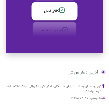
کالای اصل
به صورت اقساط
بدون کارمزد
آدرس دفتر فروش
تهران، میدان رسالت،خیابان سمنگان، نبش کوچه تهرانی، پلاک ۵۹۵، طبقه
دوم، واحد ۳
کد پستی: 1648678185