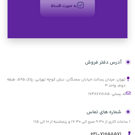
بدون کارمزد
تخفیف های ویژه
کالای اصل
آدرس دفتر فروش
تهران، میدان رسالت،خیابان سمنگان، نبش کوچه تهرانی، پلاک ۵۹۵، طبقه
به صورت اقساط
دوم، واحد ۳
کد پستی: 1648678185
بدون کارمزد
شماره های تماس
( ساعات کاری از 9:30 صبح الی 17:30 و پنجشنبه از 10 الی 15)
021-71058571