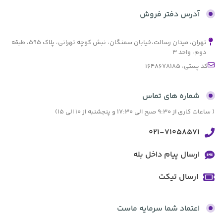
بدون کارمزد
آدرس دفتر فروش
تهران، میدان رسالت،خیابان سمنگان، نبش کوچه تهرانی، پلاک ۵۹۵، طبقه
دوم، واحد ۳
کد پستی: 1648678185
شماره های تماس
( ساعات کاری از 9:30 صبح الی 17:30 و پنجشنبه از 10 الی 15)
021-71058571
ارسال پیام داخل بله
ارسال تیکت
اعتماد شما سرمایه ماست