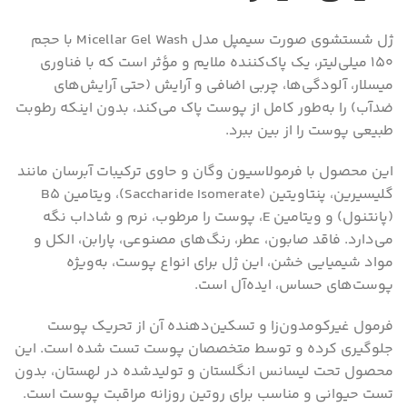
ژل شستشوی صورت سیمپل مدل Micellar Gel Wash با حجم
150 میلی‌لیتر، یک پاک‌کننده ملایم و مؤثر است که با فناوری
میسلار، آلودگی‌ها، چربی اضافی و آرایش (حتی آرایش‌های
ضدآب) را به‌طور کامل از پوست پاک می‌کند، بدون اینکه رطوبت
طبیعی پوست را از بین ببرد.
این محصول با فرمولاسیون وگان و حاوی ترکیبات آبرسان مانند
گلیسیرین، پنتاویتین (Saccharide Isomerate)، ویتامین B5
(پانتنول) و ویتامین E، پوست را مرطوب، نرم و شاداب نگه
می‌دارد. فاقد صابون، عطر، رنگ‌های مصنوعی، پارابن، الکل و
مواد شیمیایی خشن، این ژل برای انواع پوست، به‌ویژه
پوست‌های حساس، ایده‌آل است.
فرمول غیرکومدون‌زا و تسکین‌دهنده آن از تحریک پوست
جلوگیری کرده و توسط متخصصان پوست تست شده است. این
محصول تحت لیسانس انگلستان و تولیدشده در لهستان، بدون
تست حیوانی و مناسب برای روتین روزانه مراقبت پوست است.