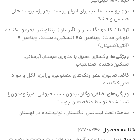
حجم:
150 میلی‌لیتر
نوع پوست:
مناسب برای انواع پوست، به‌ویژه پوست‌های
حساس و خشک
ترکیبات کلیدی:
گلیسیرین (آبرسان)، پنتاویتین (مرطوب‌کننده
طولانی‌مدت)، ویتامین B5 (تسکین‌دهنده)، ویتامین E
(آنتی‌اکسیدان)
ویژگی‌ها:
پاکسازی عمیق با فناوری میسلار، آبرسانی،
تسکین‌دهنده، ضدالتهاب
فاقد:
صابون، عطر، رنگ‌های مصنوعی، پارابن، الکل و مواد
تحریک‌کننده
ویژگی‌های اضافی:
وگان، بدون تست حیوانی، غیرکومدون‌زا،
تست‌شده توسط متخصصان پوست
ساخت:
تحت لیسانس انگلستان، تولیدشده در لهستان
شناسه محصول:
67720240
دسته:
زیبایی، سلامت و آرایشی‌بهداشتی
,
شست‌وشوی صورت