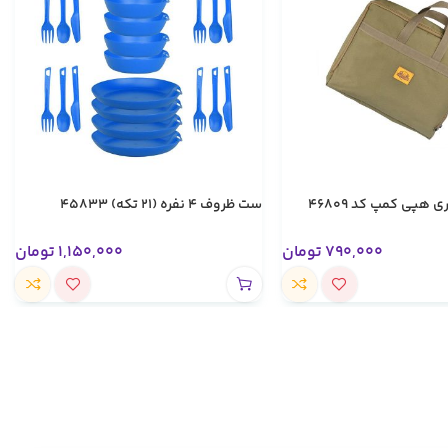
هپی کمپ کد 46809
ست ظروف 4 نفره (21 تکه) 45833
790,000
تومان
1,150,000
تومان
تخفیف های ویژه
کالای اصل
به صورت اقساط