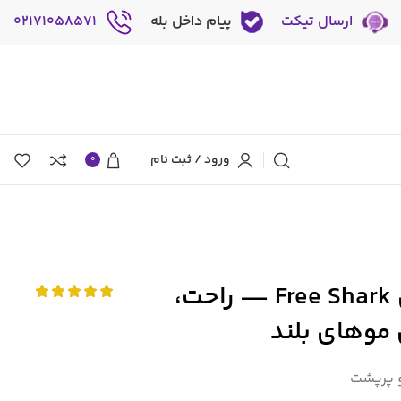
ارسال تیکت
پیام داخل بله
02171058571
ورود / ثبت نام
0
کلاه شنا سیلیکونی Free Shark — راحت،
موهای بلند
و پرپشت