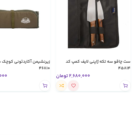
ست چاقو سه تکه ژاپنی لایف کمپ کد
زیرنشیمن آکاردئونی کوچک 
46810
45814
2,680,000
تومان
000