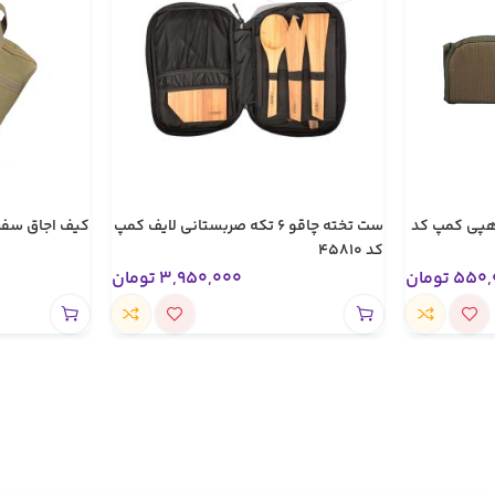
هپی کمپ کد
ست تخته چاقو ۶ تکه صربستانی لایف کمپ
کیف اجاق سفری 
کد 45810
550,
تومان
3,950,000
تومان