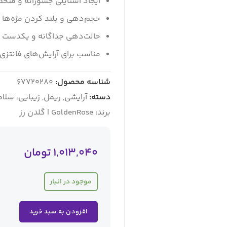
ایجاد استایلی جسورانه و منحص
حجم‌دهی و بلند کردن مژه‌ها ب
حالت‌دهی جداگانه و یکدست م
مناسب برای آرایش‌های فانتزی،
شناسه محصول:
67720280
دسته:
آرایشی
,
ریمل
,
زیبایی، سلا
برند:
GoldenRose | گلدن رز
1,013,040
تومان
موجود در انبار
افزودن به سبد خرید