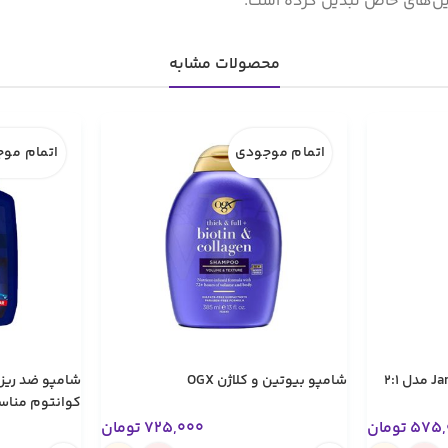
تایل‌های خاص تبدیل کرده است.
محصولات مشابه
اتمام موجودی
اتمام مو
شامپو تقویت‌کننده مو Jamirat مدل 2:1
شامپو بیوتین و کلاژن OGX
شامپو ضد ری
لیتر
575,
تومان
725,000
تومان