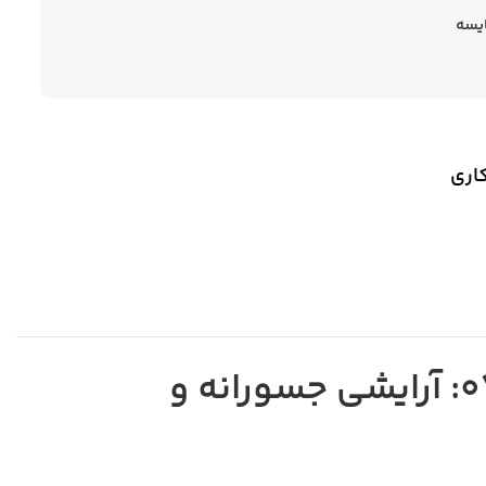
یسه
ریمل حجم‌دهنده گلدن رز مدل فلش لش Pulm Purple شماره 07: آرایشی جسورانه و