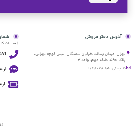
آدرس دفتر فروش
شمار
( ساعات کاری از 9:30 صبح الی 17:30 و پنجش
571
تهران، میدان رسالت،خیابان سمنگان، نبش کوچه تهرانی،
پلاک ۵۹۵، طبقه دوم، واحد ۳
کد پستی: 1648678185
ارس
ارس
کل