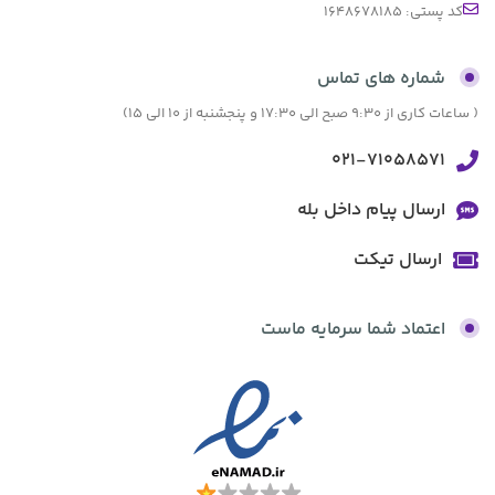
کد پستی: 1648678185
شماره های تماس
( ساعات کاری از 9:30 صبح الی 17:30 و پنجشنبه از 10 الی 15)
021-71058571
ارسال پیام داخل بله
ارسال تیکت
اعتماد شما سرمایه ماست