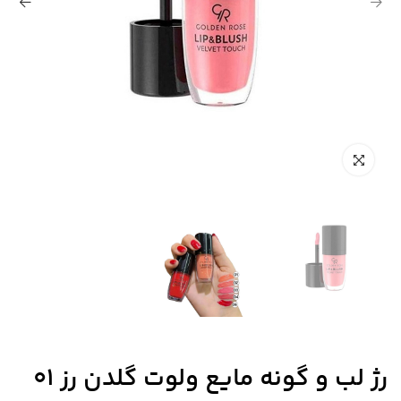
رژ لب و گونه مایع ولوت گلدن رز 01