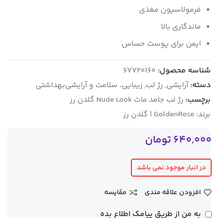
فرمولاسیون مغذی
ماندگاری بالا
ایمن برای پوست حساس
شناسه محصول:
67720160
دسته:
آرایشی
,
رژ لب
,
زیبایی، سلامت و آرایشی‌بهداشتی
برچسب:
رژ لب جامد مات Nude Look گلدن رز
برند:
GoldenRose | گلدن رز
640,000
تومان
در انبار موجود نمی باشد
افزودن علاقه مندی
مقایسه
به من از طریق پیامک اطلاع بده