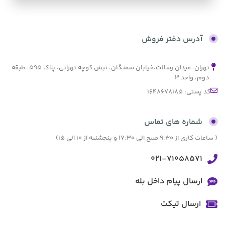
بدون کارمزد
آدرس دفتر فروش
تهران، میدان رسالت،خیابان سمنگان، نبش کوچه تهرانی، پلاک ۵۹۵، طبقه
دوم، واحد ۳
کد پستی: 1648678185
شماره های تماس
( ساعات کاری از 9:30 صبح الی 17:30 و پنجشنبه از 10 الی 15)
021-71058571
ارسال پیام داخل بله
ارسال تیکت