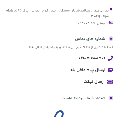
تهران، میدان رسالت،خیابان سمنگان، نبش کوچه تهرانی، پلاک ۵۹۵، طبقه
دوم، واحد ۳
کد پستی: 1648678185
شماره های تماس
( ساعات کاری از 9:30 صبح الی 17:30 و پنجشنبه از 10 الی 15)
021-71058571
ارسال پیام داخل بله
ارسال تیکت
اعتماد شما سرمایه ماست