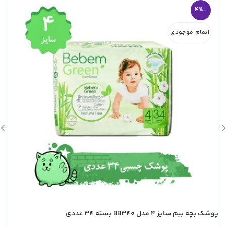
-4%
اتمام موجودی
پوشک بچه ببم سایز 4 مدل BB340 بسته 34 عددي