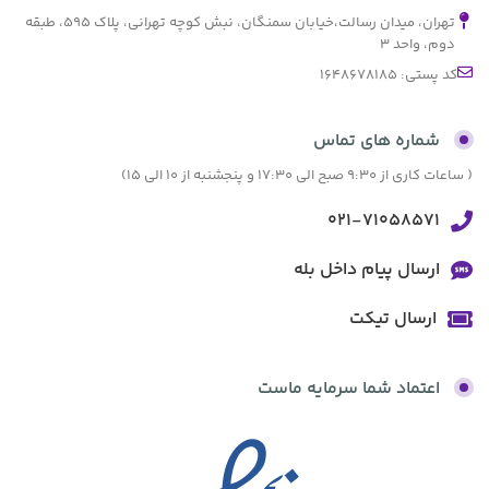
تهران، میدان رسالت،خیابان سمنگان، نبش کوچه تهرانی، پلاک ۵۹۵، طبقه
دوم، واحد ۳
کد پستی: 1648678185
شماره های تماس
( ساعات کاری از 9:30 صبح الی 17:30 و پنجشنبه از 10 الی 15)
021-71058571
ارسال پیام داخل بله
ارسال تیکت
اعتماد شما سرمایه ماست