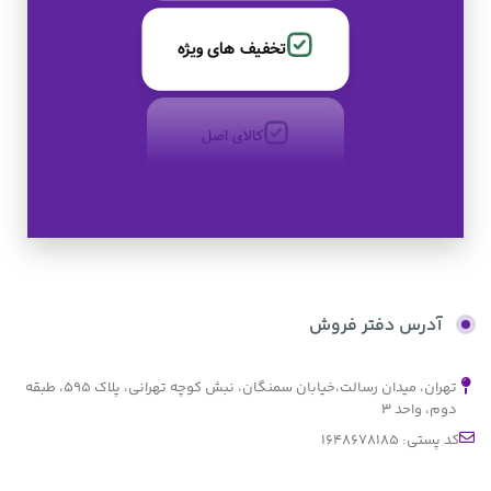
تخفیف های ویژه
کالای اصل
به صورت اقساط
بدون کارمزد
آدرس دفتر فروش
تهران، میدان رسالت،خیابان سمنگان، نبش کوچه تهرانی، پلاک ۵۹۵، طبقه
دوم، واحد ۳
کد پستی: 1648678185