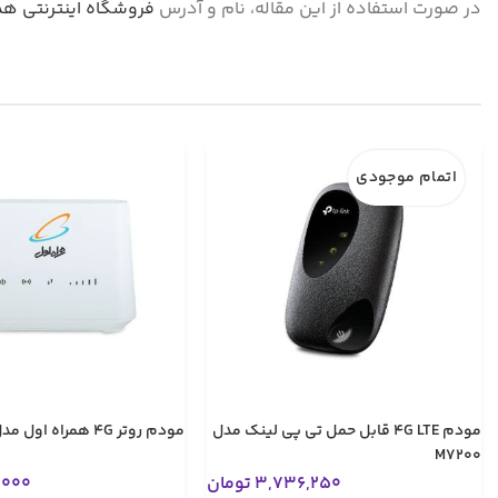
در صورت استفاده از این مقاله، نام و آدرس
فروشگاه اینترنتی هد
اتمام موجودی
مودم 4G LTE قابل حمل تی پی لینک مدل
مودم روتر 4G همراه اول مدل Utel-L443
M7200
3,736,250
تومان
,000