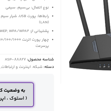
نوع اتصال: بی‌سیم، سیمی
(LAN)
پشتیبانی از: WEP, WPA/WPA2 و WPA-PSK/WPA2-PSK encryption
پرسرعت
شناسه محصول:
ASP-88827
دسته:
شبکه. اینترنت و ارتباطات
,
به وضعیت کا
( استوک ، اپ