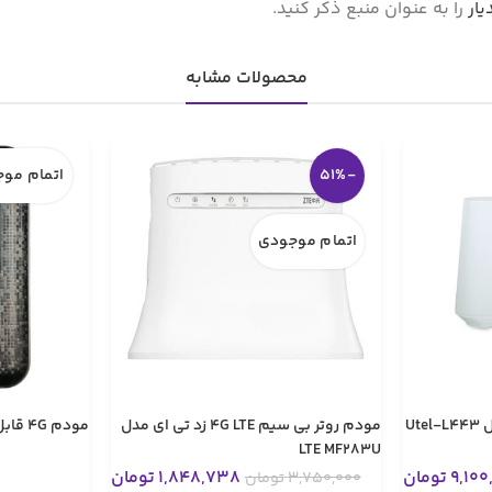
یار
را به عنوان منبع ذکر کنید.
محصولات مشابه
-51%
اتمام مو
اتمام موجودی
مودم روتر بی سیم 4G LTE زد تی ای مدل
مودم 4G قابل حمل تاپ لینک مدل HW51
LTE MF283U
9,100
تومان
1,848,738
تومان
3,750,000
تومان