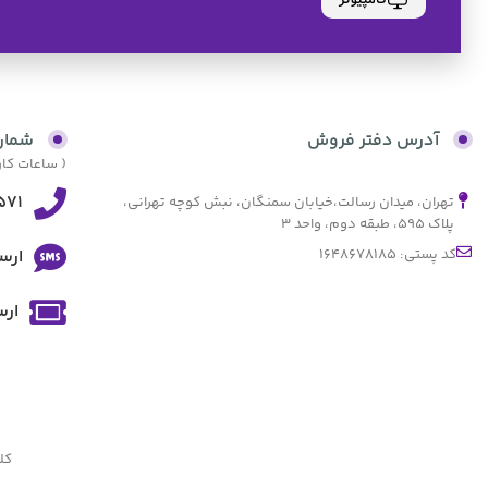
کامپیوتر
آدرس دفتر فروش
شمار
( ساعات کاری از 9:30 صبح الی 17:30 و پنجش
571
تهران، میدان رسالت،خیابان سمنگان، نبش کوچه تهرانی،
پلاک ۵۹۵، طبقه دوم، واحد ۳
کد پستی: 1648678185
ارس
ارس
کل