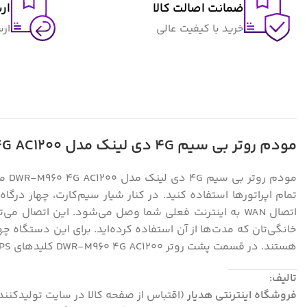
ضمانت اصالت کالا
ار
خرید با کیفیت عالی
ار
مودم روتر بی سیم 4G دی لینک مدل DWR-M960 4G AC1200
هستند. در قسمت پشت روتر DWR-M960 4G AC1200 کلیدهای WPS و Reset و کلید روشن و خاموش قرار گرفته است. در این روتر شما دارای یک پورت USB 2.0 هستید.
تالیف:
فروشگاه اینترنتی هدیار
(اقتباس از صفحه کالا در سایت تولیدکنن