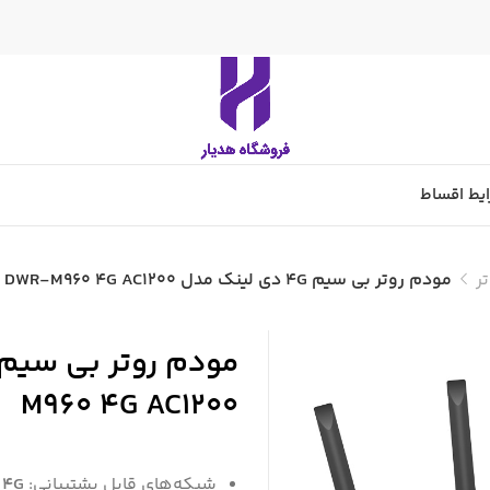
یط اقساط
ر
مودم روتر بی سیم 4G دی لینک مدل DWR-M960 4G AC1200
M960 4G AC1200
شبکه‌های قابل پشتیبانی:
 4G