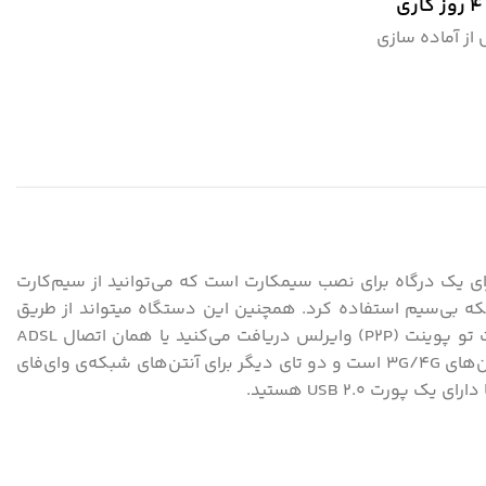
ز آماده سازی
مودم روتر بی سیم 4G دی لینک مدل DWR-M960 4G AC1200 محصولی از شرکت «دی- لینک» است. این روتر شرکت دی‌-لینک دارای یک درگاه برای نصب سیم‎کارت است که می‌توانید از سیم‌کارت
تمام اپراتورها استفاده کنید. در کنار شیار سیم‌کارت، چهار درگاه LAN وجود دارد که می‌توان از آن برای اتصال باسیم ابزارها به شبکه بی‌سیم استفاده کرد. همچنین این دستگاه می‎تواند از طریق
اتصال WAN به اینترنت فعلی شما وصل می‌شود. این اتصال می‌تواند شامل یک اینترنت پهن‌باند باشد که به وسیله‌ آنتن‌های پوینت تو پوینت (P2P) وایرلس دریافت می‌کنید یا همان اتصال ADSL
خانگی‌تان که مدت‌ها از آن استفاده کرده‌اید. برای این دستگاه چهار عدد آنتن در نظر گرفته شده است که دوتای آن‌ها برای اتصال آنتن‌های 3G/4G است و دو تای دیگر برای آنتن‌های شبکه‌ی وای‌فای