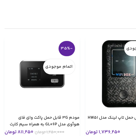
جودی
-35%
اتمام موجودی
مودم 3G قابل حمل پاکت وای فای
هوآوی مدل GL06P به همراه سیم کارت
تخفیف های ویژه
30 گیگابایت یک ماهه
1,736,250
تومان
811,250
تومان
1,250,000
تومان