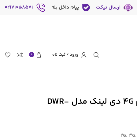
ارسال تیکت
پیام داخل بله
02171058571
ورود / ثبت نام
0
مودم روتر بی سیم 4G دی لینک مدل DWR-
2G, 3G,