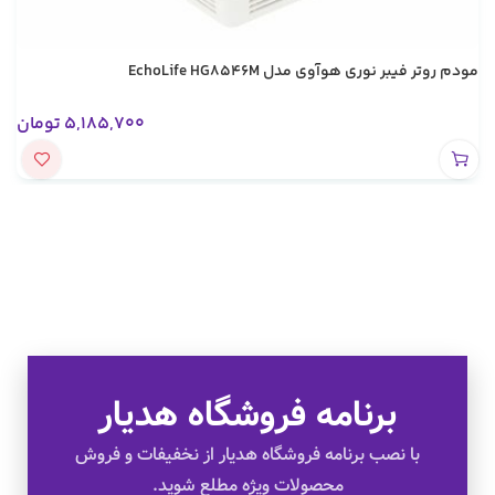
مودم روتر فیبر نوری هوآوی مدل EchoLife HG8546M
5,185,700
تومان
برنامه فروشگاه هدیار
تخفیف های ویژه
با نصب برنامه فروشگاه هدیار از نخفیفات و فروش
محصولات ویژه مطلع شوید.