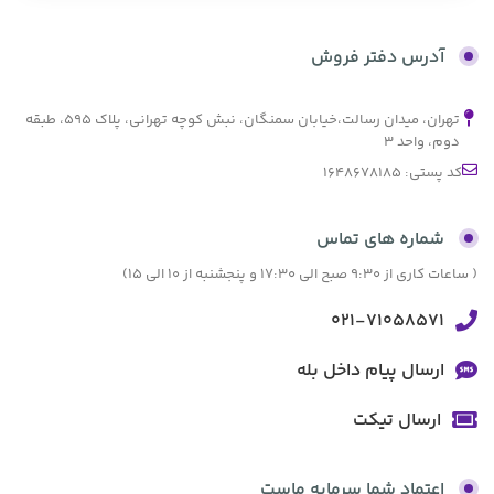
بدون کارمزد
آدرس دفتر فروش
تهران، میدان رسالت،خیابان سمنگان، نبش کوچه تهرانی، پلاک ۵۹۵، طبقه
دوم، واحد ۳
کد پستی: 1648678185
شماره های تماس
( ساعات کاری از 9:30 صبح الی 17:30 و پنجشنبه از 10 الی 15)
021-71058571
ارسال پیام داخل بله
ارسال تیکت
اعتماد شما سرمایه ماست