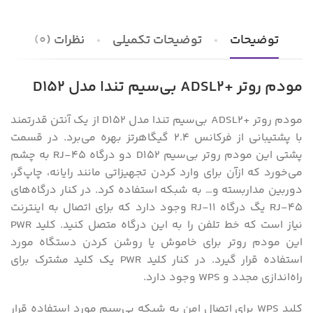
توضیحات
توضیحات تکمیلی
نظرات (0)
مودم روتر +ADSL2 بی‌سیم تندا مدل D152
مودم روتر +ADSL2 بی‌سیم تندا مدل D152 از یک آنتن قدرتمند
با پشتیبانی از فرکانس 2.4 گیگاهرتز بهره می‌برد. در قسمت
پشتی این مودم روتر بی‌سیم D152 دو درگاه RJ-45 به چشم
می‌خورد که از‌آن برای وارد کردن تجهیزاتی مانند رایانه، چاپ‌گر،
دوربین‌ مداربسته و… به شبکه استفاده کرد. در کنار درگاه‌های
RJ-45 یگ درگاه RJ-11 وجود دارد که برای اتصال به اینترنت
نیاز است که خط تلفن را به این درگاه متصل کنید. کلید PWR
این مودم روتر برای خاموش یا روشن کردن دستگاه مورد
استفاده قرار گیرد. در کنار کلید PWR یک کلید مشترک برای
راه‌اندازی مجدد و WPS وجود دارد.
کلید WPS برای اتصال امن به شبکه بی‌سیم مورد استفاده قرار