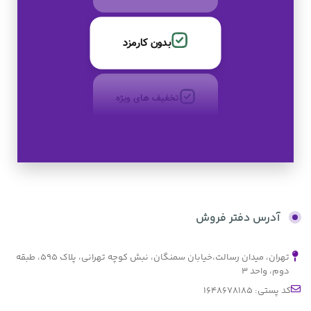
تخفیف های ویژه
کالای اصل
به صورت اقساط
بدون کارمزد
آدرس دفتر فروش
تهران، میدان رسالت،خیابان سمنگان، نبش کوچه تهرانی، پلاک ۵۹۵، طبقه
دوم، واحد ۳
کد پستی: 1648678185