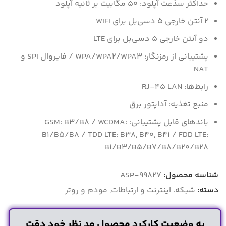
حداکثر سذعت آپلود: ۵۰ مگابیت بر ثانیه آپلود
۲ آنتن خارجی ۵ دسی‌بل برای WIFI
دو آنتن خارجی ۵ دسی‌بل برای LTE
پشتیبانی از رمزنگار: WPA/WPA۲/WPA۳ / فایروال SPI و
NAT
رابط‌ها: RJ-۴۵ LAN
منبع تغذیه: آداپتور برق
باندهای قابل پشتیبانی: GSM: B۳/B۸ / WCDMA:
B۱/B۵/B۸ / TDD LTE: B۳۸, B۴۰, B۴۱ / FDD LTE:
B۱/B۳/B۵/B۷/B۸/B۲۰/B۲۸
شناسه محصول:
ASP-99827
دسته:
شبکه. اینترنت و ارتباطات
,
مودم و روتر
به وضعیت کارکرد محصول مد نظر خود دقت