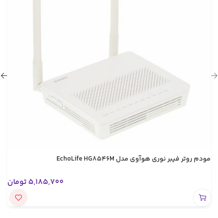
مودم روتر فیبر نوری هوآوی مدل EchoLife HG8546M
5,185,700
تومان