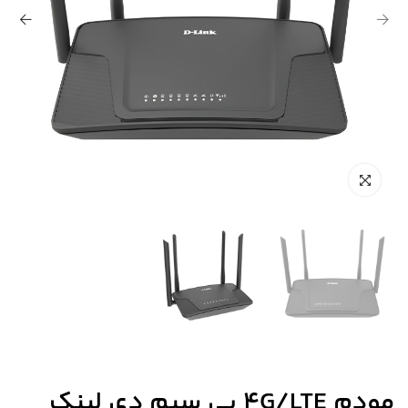
مودم 4G/LTE بی سیم دی لینک