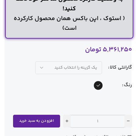
کنید!
( استوک ، اپن باکس همان محصول کارکرده
است)
5,361,250
تومان
گارانتی کالا
رنگ
افزودن به سبد خرید