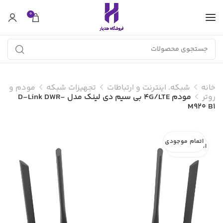
0
خانه
شبکه. اینترنت و ارتباطات
تجهیزات شبکه
مودم و
روتر
مودم 4G/LTE بی سیم دی لینک مدل D-Link DWR-
M920 B1
اتمام موجودی
اتمام موجودی