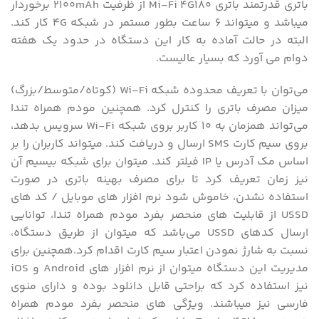
باتری قدرتمند باتری Mi-Fi 4G180 از ظرفیت 2100mAh برخوردار
میباشد و میتواند 6 ساعت بطور مستمر در شبکه 4G کار کند.
البته در حالت آماده به کار این دستگاه در حدود یک هفته
دوام می آورد که بسیار عالیست.
می‌توان با تعریف محدوده شبکه Wi-Fi (کوتاه/متوسط/بزرگ)
میزان مصرف باتری را کنترل کرد. همچنین مودم همراه تندا
می‌تواند همزمان به 10 کاربر بروی شبکه Wi-Fi سرویس بدهد،
بروی سیم کارت SMS ارسال و دریافت کند. میتواند کاربران را بر
اساس مک آدرس یا IP فیلتر کند. میتوان برای شبکه بیسیم آن
نیز زمان تعریف کرد تا برای مصرف بهینه باتری در صورت
استفاده نشدن، خاموش شود نرم افزار های موبایل / کد های
USSD از قابلیت های منحصر بفرد مودم همراه تندا، توانایی
ارسال کدهای USSD می‌باشد که میتوان از طریق دستگاه،
نسبت به شارژ نمودن اعتبار سیم کارت اقدام کرد.همچنین برای
مدیریت این دستگاه میتوان از نرم افزار های Android و iOS
نیز استفاده کرد که براحتی قابل دانلود بوده و دارای منوی
فارسی نیز میباشند. ویژگی های منحصر بفرد مودم همراه