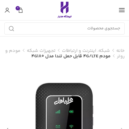
0
خانه
شبکه. اینترنت و ارتباطات
تجهیزات شبکه
مودم و
روتر
مودم 4G/LTE قابل حمل تندا مدل 4G180