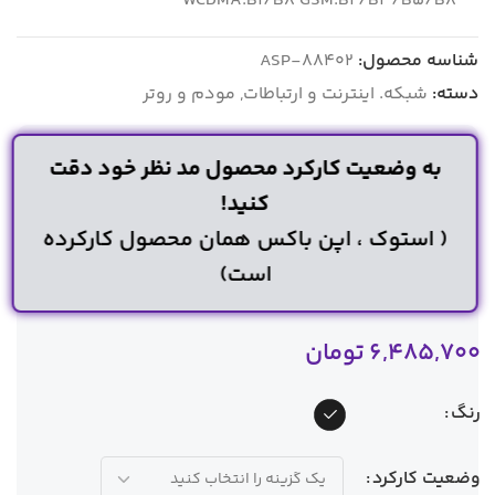
WCDMA:B۱/B۸ GSM:B۲/B۳/B۵/B۸
شناسه محصول:
ASP-88402
دسته:
شبکه. اینترنت و ارتباطات
,
مودم و روتر
به وضعیت کارکرد محصول مد نظر خود دقت
کنید!
( استوک ، اپن باکس همان محصول کارکرده
است)
6,485,700
تومان
رنگ
وضعیت کارکرد