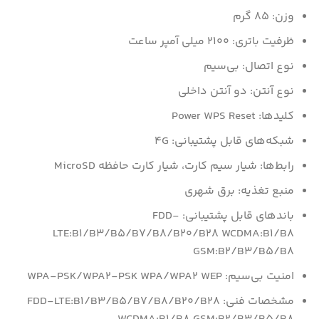
وزن: ۸۵ گرم
ظرفیت باتری: ۲۱۰۰ میلی آمپر ساعت
نوع اتصال: بی‌سیم
نوع آنتن: دو آنتن داخلی
کلیدها: Power WPS Reset
شبکه‌های قابل پشتیبانی: ۴G
رابط‌ها: شیار سیم کارت، شیار کارت حافظه MicroSD
منبع تغذیه: برق شهری
باندهای قابل پشتیبانی: FDD-
LTE:B۱/B۳/B۵/B۷/B۸/B۲۰/B۲۸ WCDMA:B۱/B۸
GSM:B۲/B۳/B۵/B۸
امنیت بی‌سیم: WPA-PSK/WPA۲-PSK WPA/WPA۲ WEP
مشخصات فنی: FDD-LTE:B۱/B۳/B۵/B۷/B۸/B۲۰/B۲۸