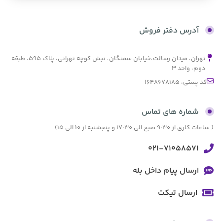
بدون کارمزد
آدرس دفتر فروش
تهران، میدان رسالت،خیابان سمنگان، نبش کوچه تهرانی، پلاک ۵۹۵، طبقه
دوم، واحد ۳
کد پستی: 1648678185
شماره های تماس
( ساعات کاری از 9:30 صبح الی 17:30 و پنجشنبه از 10 الی 15)
021-71058571
ارسال پیام داخل بله
ارسال تیکت