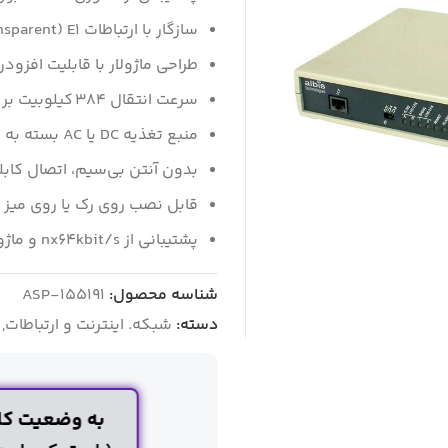
سازگار با ارتباطات E1 (Transparent و Structured)
طراحی ماژولار با قابلیت افزود
سرعت انتقال ۳۸۴ کیلوبیت بر ثانیه تا ۴٫۰۹۶ مگابیت بر ثانیه
منبع تغذیه DC یا AC بسته به نسخه (Desktop یا Plug in)
بدون آنتن بی‌سیم، اتصال کابلی DSL
قابل نصب روی رک یا روی میز (نسخه Plug in 
پشتیبانی از nx64kbit/s و ماژول‌های X.21, V.35, V.36, 10Base T
شناسه محصول:
ASP-155191
دسته:
شبکه. اینترنت و ارتباطات
,
به وضعیت کار