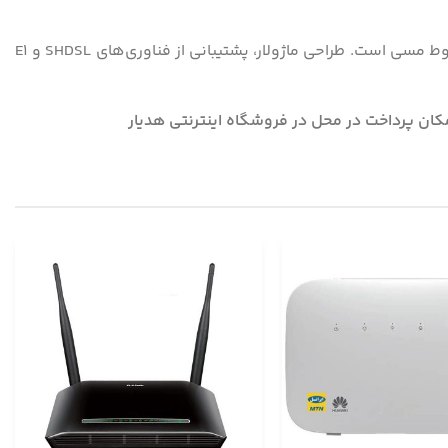
در مجموع، مودم STU2 از Albis Technologies یک راه‌حل قدرتمند، انعطاف‌پذیر و استاندارد برای انتقال داده و خدمات صوتی روی خطوط مسی است. طراحی ماژولار، پشتیبانی از فناوری‌های SHDSL و E1