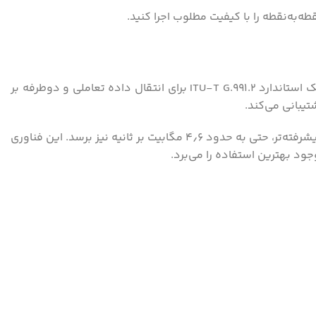
یکی از ویژگی‌های اصلی مودم STU2 پشتیبانی از فناوری SHDSL است (Single-pair High-speed Digital Subscriber Line). SHDSL یک استاندارد ITU-T G.991.2 برای انتقال داده تعاملی و دوطرفه بر
مودم STU2 قادر است داده‌ها را از ۳۸۴ کیلوبیت بر ثانیه تا حدود ۴٫۰۹۶ مگابیت بر ثانیه انتقال دهد، و در صورت داشتن ماژول‌های پیشرفته‌تر، حتی به حدود ۴٫۶ مگابیت بر ثانیه نیز برسد. این فناوری