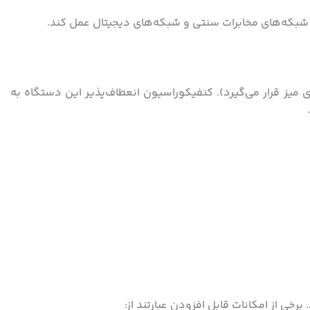
خه بدنه عرضه می‌شود: نسخه‌ی plug-in (که در رک‌های استاندارد نصب می‌شود) و نسخه‌ی desktop (که روی میز قرار می‌گیرد). کنفیکوراسیون انعطاف‌پذیر این دستگاه به