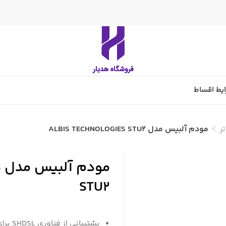
یط اقساط
ر
مودم آلبیس مدل ALBIS TECHNOLOGIES STU2
م
STU2
پشتیبانی از فناوری SHDSL برای انتقال داده روی زوج سیم مسی