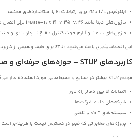
اینترفیس ۲Mbit/s برای ارتباطات E1 با استانداردهای مختلف،
ماژول‌های دیتا مانند 10Base-T، X.21، V.35، V.36 برای اتصال تجهیزات مختلف شبکه،
ماژول‌های ساعت و آلارم جهت کنترل دقیق‌تر زمان‌بندی و مانی
این انعطاف‌پذیری باعث می‌شود STU2 برای طیف وسیعی از کاربردها، از اتصالات شرکتی گرفته تا شبکه‌های توزیع سرویس، مناسب باشد.
کاربردهای STU2 – حوزه‌های حرفه‌ای و صنعتی
مودم STU2 بیشتر در صنایع و محیط‌هایی مورد استفاده قرار می‌گیرد که نیاز به انتقال داده یا صدا با کیفیت بالا و قابل اعتماد از طریق سیم‌های مسی دارند. برخی کاربردها عبارت‌اند از:
اتصالات E1 بین دفاتر راه دور
شبکه‌های داده شرکت‌ها
سیستم‌های VoIP یا تلفنی
پروژه‌های مخابراتی که فیبر در دسترس نیست یا هزینه‌بر است