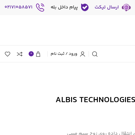
ارسال تیکت
پیام داخل بله
02171058571
ورود / ثبت نام
0
ودم آلبیس مدل ALBIS TECHNOLOGIES