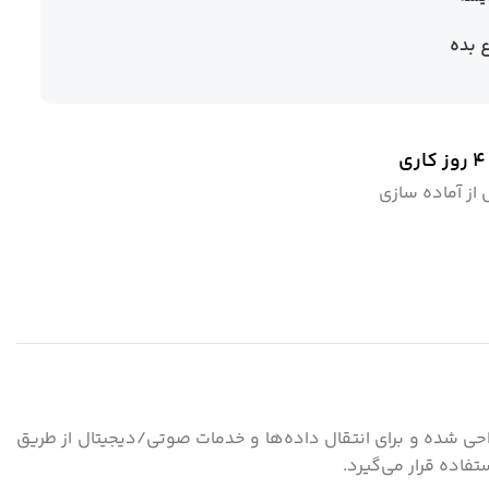
ع بده
ز آماده سازی
یمت و خرید مودم STU2 یک واحد ترمینیشن شبکه (Network Termination Unit) است که توسط Albis Technologies طراحی شده و برای انتقال داده‌ها و خدمات صوتی/دیجیتال از طریق