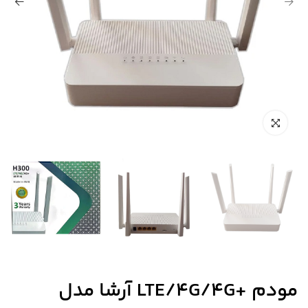
مودم +LTE/4G/4G آرشا مدل