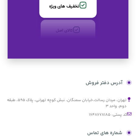
تخفیف های ویژه
کالای اصل
به صورت اقساط
بدون کارمزد
آدرس دفتر فروش
تهران، میدان رسالت،خیابان سمنگان، نبش کوچه تهرانی، پلاک ۵۹۵، طبقه
دوم، واحد ۳
کد پستی: 1648678185
شماره های تماس