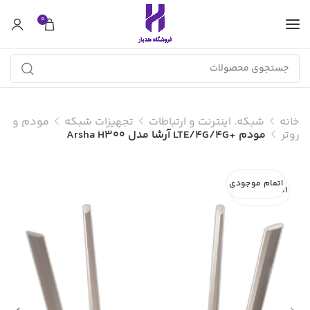
0
خانه
شبکه. اینترنت و ارتباطات
تجهیزات شبکه
مودم و
روتر
مودم +LTE/4G/4G آرشا مدل Arsha H300
اتمام موجودی
اتمام موجودی