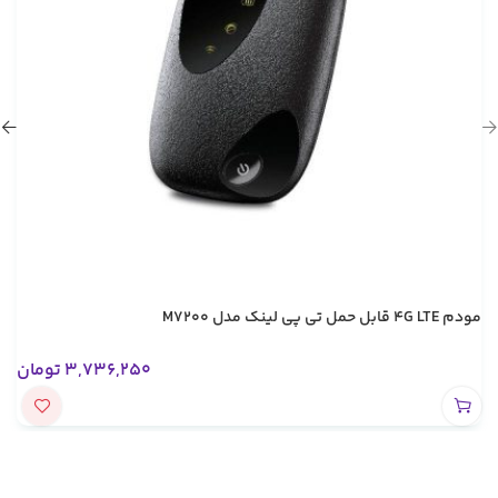
مودم 4G LTE قابل حمل تی پی لینک مدل M7200
3,736,250
تومان