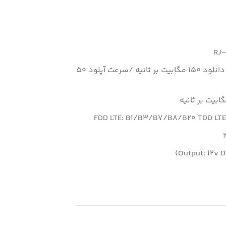
سرعت انتقال داده ها: سرعت دانلود 150 مگابیت بر ثانیه /سرعت آپلود 50