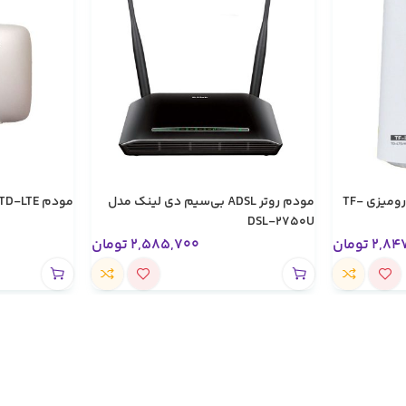
مودم TD-LTE ایرانسل مدل رومیزی TF-
مودم روتر ADSL بی‌سیم دی لینک مدل
مودم TD-LTE ایرانسل مدل GP-2101 Plus
DSL-2750U
2,84
تومان
2,585,700
تومان