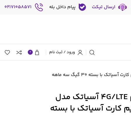
ارسال تیکت
پیام داخل بله
02171058571
ورود / ثبت نام
0
مودم روتر بی سیم 4G/LTE آسیاتک مدل
 سیم کارت آسیاتک با بسته