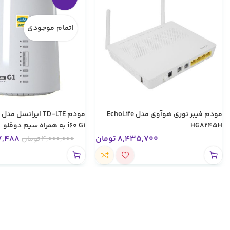
اتمام موجودی
مودم فیبر نوری هوآوی مدل EchoLife
HG8245H
i60 G1 به همراه سیم دوقلو
8,435,700
تومان
7,488
4,000,000
تومان