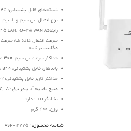
شبکه‌های قابل پشتیبانی: 4G
نوع اتصال: بی سیم و باسیم
رابط‌ها: RJ-45 LAN، RJ-45 WAN
مگابیت بر ثانیه
حداکثر سرعت بی سیم: 300 مگابیت بر ثانیه
باندهای قابل پشتیبانی: FDD LTE: B1/B3/B7/B8/B20 TDD LTE: B40
حداکثر کاربر قابل پشتیبانی: 32
منبع تغذیه: آداپتور برق (Output: 12v DC, 1A)
نشانگر LED: دارد
وزن: 400 گرم
شناسه محصول:
ASP-127752