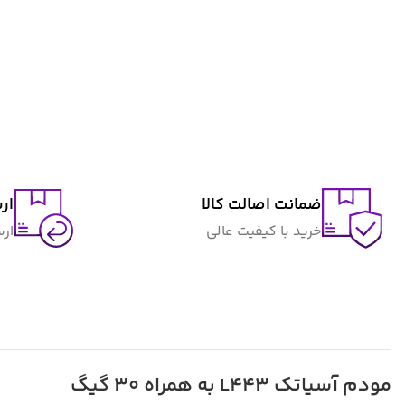
ضمانت اصالت کالا
ار
خرید با کیفیت عالی
ار
مودم آسیاتک L443 به همراه 30 گیگ