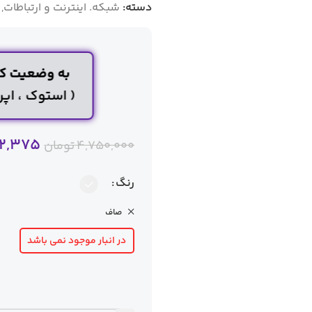
دسته:
شبکه. اینترنت و ارتباطات
,
به وضعیت کا
( استوک ، ا
2,375
4,750,000
تومان
رنگ
صاف
در انبار موجود نمی باشد