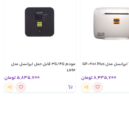
مودم 3G/4G قابل حمل ایرانسل مدل
LH92
8,435,700
تومان
5,835,700
تومان
تخفیف های ویژه
کالای اصل