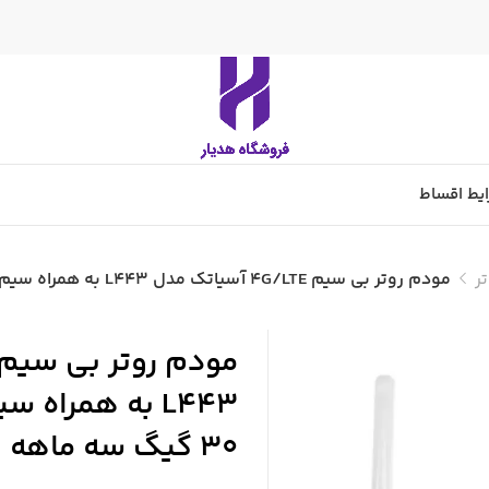
یط اقساط
ر
مودم روتر بی سیم 4G/LTE آسیاتک مدل L443 به همراه سیم کارت آسیاتک با بسته 30 گیگ سه ماهه
L443 به همراه
30 گیگ سه ماهه