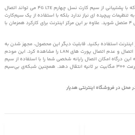
مودم روتر بی سیم 4G LTE آسیاتک مدل L443 محصولی باکیفیت از شرکت U.TEL است. این مودم دارای یک شیار سیم کارت است که با پشتیبانی از سیم کارت نسل چهارم 4G LTE می تواند اتصال
ه تنظیمات پیچیده ای نیاز ندارد بلکه با استفاده از یک سیم‌کارت
می‌تواند اینترنت را در اختیار کاربران قرار دهد. شما به راحتی با استفاده از یک سیم‌کارت می‌توانید در هر مکانی به شبکه اینترنت نسل 4 متصل شوید. علاوه بر این مرکز اینترنت برای کارکرد همزمان با
ن متصل شوید و از اینترنت استفاده بکنید. قابلیت دیگر این محصول، مجهز شدن به
نشانگر LED است که می توان وضعیت شبکه Wi-Fi، وضعیت روشن و خاموش بودن مودم، ، وضعیت شبکه دیتا و سیگنال شبکه، اتصال و عدم اتصال پورت های LAN را مشاهده کرد. این مودم
مگ دانلود و 50 مگ آپلود) میباشد. شرکت آسیاتک برای این مدل 4 پورت LAN تعبیه کرده که این درگاه امکان اتصال رایانه شخصی شما را با استفاده از سیم
اختصاصی لن فراهم خواهد کرد. همچنین این مودم دارای 2 آنتن خارجی با قدرت 5 دسی بل است که می تواند دیتا را با حداکثر سرعت 300 مگابیت بر ثانیه انتقال دهد. همچنین شبکه‌ی بی‌سیم