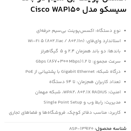
سیسکو مدل Cisco WAP150
نوع دستگاه: اکسس‌پوینت بی‌سیم حرفه‌ای
استاندارد وای‌فای: Wi‑Fi 5 (802.11ac / 802.11n)
باندها: دو باند همزمان 2.4 و 5 گیگاهرتز
سرعت مجموع: تا 1.2 Gbps (867+300 Mbps)
درگاه شبکه: Gigabit Ethernet با پشتیبانی از PoE
تعداد کاربران هم‌زمان: تا 64 دستگاه
امنیت: WPA2، 802.1X RADIUS، شبکه مهمان
مدیریت: رابط وب و Single Point Setup
کاربرد: مناسب دفاتر کوچک، فروشگاه‌ها و فضاهای تجاری
شناسه محصول:
ASP-139120