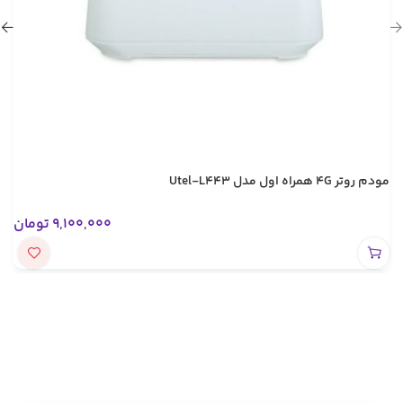
مودم روتر 4G همراه اول مدل Utel-L443
9,100,000
تومان