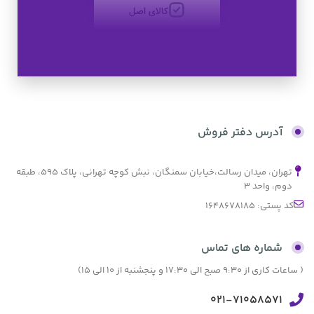
کالای اصل
به صورت اقساط
بدون کارمزد
آدرس دفتر فروش
تهران، میدان رسالت،خیابان سمنگان، نبش کوچه تهرانی، پلاک ۵۹۵، طبقه
دوم، واحد ۳
کد پستی: 1648678185
شماره های تماس
( ساعات کاری از 9:30 صبح الی 17:30 و پنجشنبه از 10 الی 15)
021-71058571