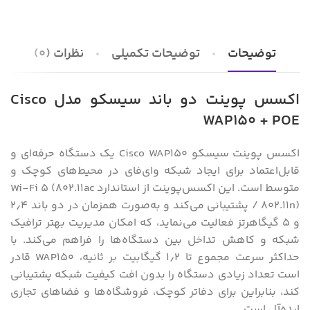
توضیحات
توضیحات تکمیلی
نظرات (0)
اکسس پوینت دو باند سیسکو مدل Cisco
WAP150 + POE
اکسس پوینت سیسکو Cisco WAP150 یک دستگاه حرفه‌ای و
قابل‌اعتماد برای ایجاد شبکه وای‌فای در محیط‌های کوچک و
متوسط است. این اکسس‌پوینت از استاندارد Wi‑Fi 5 (802.11ac
/ 802.11n) پشتیبانی می‌کند و به‌صورت همزمان در دو باند ۲٫۴
و ۵ گیگاهرتز فعالیت می‌نماید، که امکان مدیریت بهتر ترافیک
شبکه و کاهش تداخل بین دستگاه‌ها را فراهم می‌کند. با
حداکثر سرعت مجموع تا ۱٫۲ گیگابیت بر ثانیه، WAP150 قادر
است تعداد زیادی دستگاه را بدون افت کیفیت شبکه پشتیبانی
کند، بنابراین برای دفاتر کوچک، فروشگاه‌ها و فضاهای تجاری
ایده‌آل است.