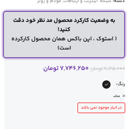
دسته:
شبکه. اینترنت و ارتباطات
,
مودم و روتر
به وضعیت کارکرد محصول مد نظر خود دقت
کنید!
( استوک ، اپن باکس همان محصول کارکرده
است)
7,746,250
تومان
8,125,000
تومان
رنگ
صاف
در انبار موجود نمی باشد