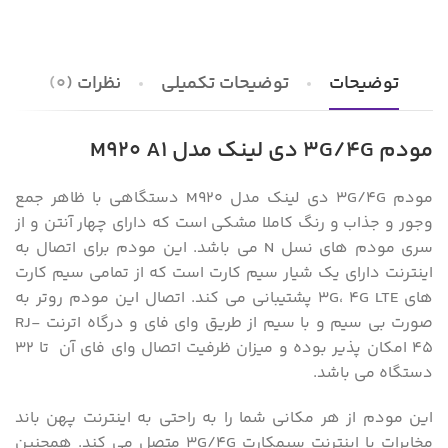
توضیحات
توضیحات تکمیلی
نظرات (0)
مودم 3G/4G دی لینک مدل M920 A1
مودم 3G/4G دی لینک مدل M920 دستگاهی با ظاهر جمع
وجور و جذاب و رنگ کاملا مشکی است که دارای چهار آنتن و از
سری مودم های نسل N می باشد. این مودم برای اتصال به
اینترنت دارای یک شیار سیم کارت است که از تمامی سیم کارت
های 3G، 4G LTE پشتیبانی می کند. اتصال این مودم روتر به
صورت بی سیم و با سیم از طریق وای فای و درگاه اترنت RJ-
45 امکان پذیر بوده و میزان ظرفیت اتصال وای فای آن تا 32
دستگاه می باشد.
این مودم از هر مکانی شما را به راحتی به اینترنت پهن باند
مخابرات یا اینترنت سیمکارت 3G/4G متصل می کند. همچنین