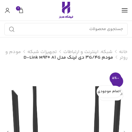
0
خانه
شبکه. اینترنت و ارتباطات
تجهیزات شبکه
مودم و
روتر
مودم 3G/4G دی لینک مدل D-Link M920 A1
-5%
-5%
اتمام موجودی
اتمام موجودی