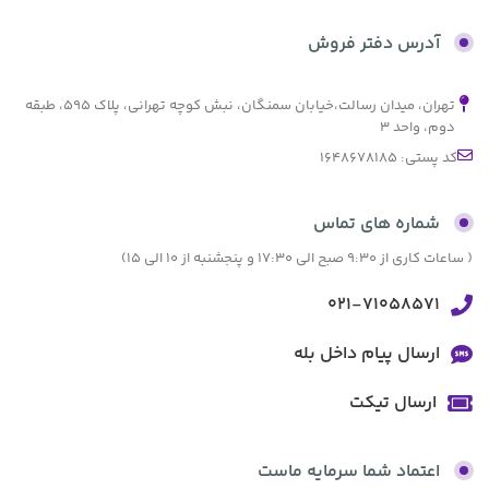
آدرس دفتر فروش
تهران، میدان رسالت،خیابان سمنگان، نبش کوچه تهرانی، پلاک ۵۹۵، طبقه
دوم، واحد ۳
کد پستی: 1648678185
شماره های تماس
( ساعات کاری از 9:30 صبح الی 17:30 و پنجشنبه از 10 الی 15)
021-71058571
ارسال پیام داخل بله
ارسال تیکت
اعتماد شما سرمایه ماست