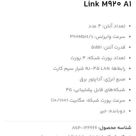
Link M920 A1
تعداد آنتن: 4 عدد
سرعت وایرلس: 300Mbit/s
قدرت آنتن: 5dBi
تعداد پورت شبکه: 4 پورت
رابط‌ها: RJ-۴۵ LAN شیار سیم کارت
منبع انرژی: آداپتور برق
شبکه‌های قابل پشتیبانی: ۴G
سرعت پورت شبکه: مگابیت (10/100)
دوبانده: خیر
شناسه محصول:
ASP-122666