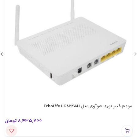
مودم فیبر نوری هوآوی مدل EchoLife HG8245H
8,435,700
تومان