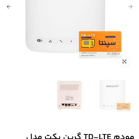
مودم TD-LTE گرین پکت مدل