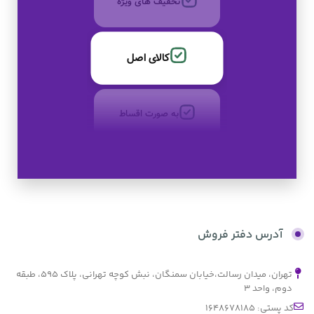
کالای اصل
به صورت اقساط
بدون کارمزد
آدرس دفتر فروش
تهران، میدان رسالت،خیابان سمنگان، نبش کوچه تهرانی، پلاک ۵۹۵، طبقه
دوم، واحد ۳
کد پستی: 1648678185