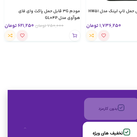
مودم 3G قابل حمل پاکت وای فای
هوآوی مدل GL04P
1,736,250
تومان
621,250
تومان
750,000
تومان
تخفیف های ویژه
کالای اصل
به صورت اقساط
بدون کارمزد
تخفیف های ویژه