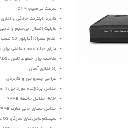
سرعت بی‌سیم: 54M
کاربرد: اینترنت خانگی و ادار
قابلیت اتصال: بی‌سیم و کابلی
اقلام همراه: آداپتور، CD نصب
دارای microfilter داخلی برای کمک به بهبود کیفیت اتصال
مناسب برای خطوط تلفن ADSL
راه‌اندازی آسان
طراحی جمع‌وجور و کاربردی
حداقل پردازنده مورد نیاز: Pentium II یا بالاتر
RAM: حداقل
حافظه 64MB
حداقل فضای خالی
هارد
:
120MB
سیستم‌عامل‌های سازگار: Windows 98 / 2000 / XP / 7 / Linux / Mac OS