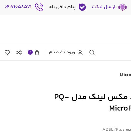
ارسال تیکت
پیام داخل بله
02171058571
ورود / ثبت نام
0
مودم روتر +ADSL2 مکس لینک مدل PQ-
ADS