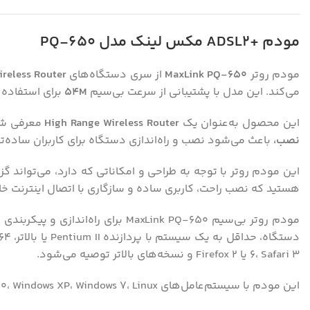
مودم +ADSL2 مکس لینک مدل PQ-650
مودم روتر
MaxLink PQ-650
از سری دستگاه‌های
reless Router
می‌کند. این مدل با پشتیبانی از سرعت بی‌سیم
M
54
برای استفاده 
این محصول به‌عنوان یک
High Range Wireless Router
معرفی شد
نصب،
باعث می‌شود نصب و راه‌اندازی دستگاه برای کاربران ساده‌تر
هستید که نصب راحت، کاربری ساده و سازگاری با اتصال اینترنت خانگی داشته باشد، MaxLink PQ-650 می
مودم روتر بی‌سیم MaxLink PQ-650 
6، Safari 3 یا Firefox 2 و نسخه‌های بالاتر توصیه می‌شود.
این مودم با سیستم‌عامل‌های Windows 98، Windows 2000، Windows XP، Windows 7، Linux و Mac OS سازگار است.