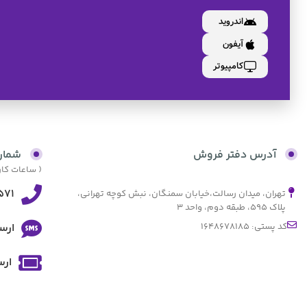
اندروید
آیفون
کامپیوتر
آدرس دفتر فروش
شمار
( ساعات کاری از 9:30 صبح الی 17:30 و پنجش
571
تهران، میدان رسالت،خیابان سمنگان، نبش کوچه تهرانی،
پلاک ۵۹۵، طبقه دوم، واحد ۳
کد پستی: 1648678185
ارس
ارس