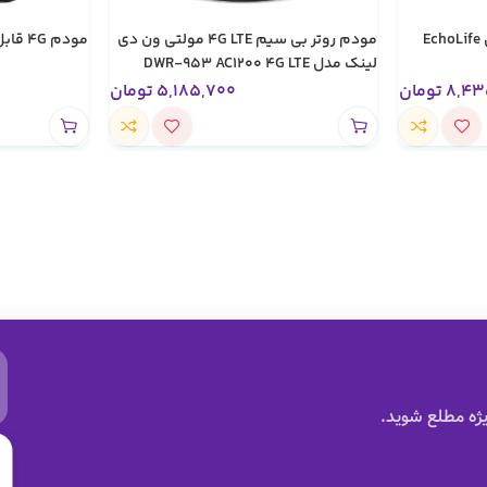
مودم فیبر نوری هوآوی مدل EchoLife
مودم روتر بی سیم 4G LTE مولتی ون دی
مودم 4G قابل حمل تاپ لینک مدل HW51
لینک مدل DWR-953 AC1200 4G LTE
Multi-WAN Router
8,43
تومان
5,185,700
تومان
ژه مطلع شوید.