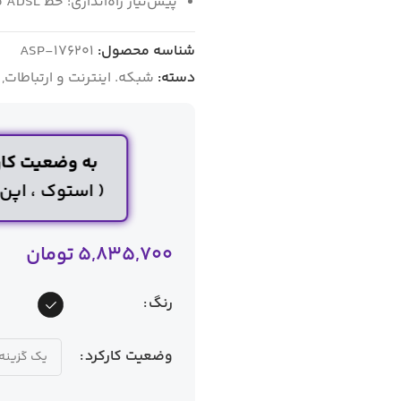
پیش‌نیاز راه‌اندازی: خط ADSL فعال + اطلاعات حساب ISP
شناسه محصول:
ASP-176201
دسته:
شبکه. اینترنت و ارتباطات
,
به وضعیت کار
( استوک ، اپ
5,835,700
تومان
رنگ
وضعیت کارکرد