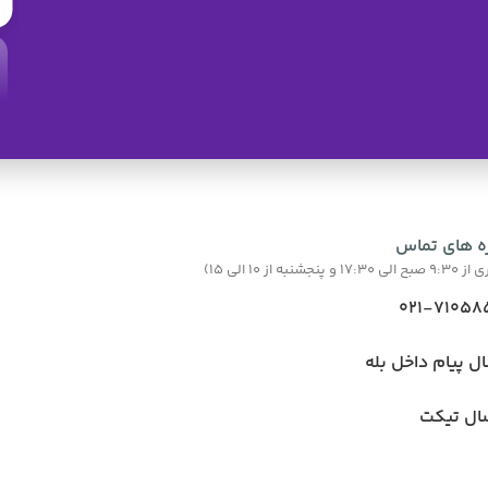
ه های تماس
نبه از 10 الی 15)
021-71058
ال پیام داخل بله
ال تیکت