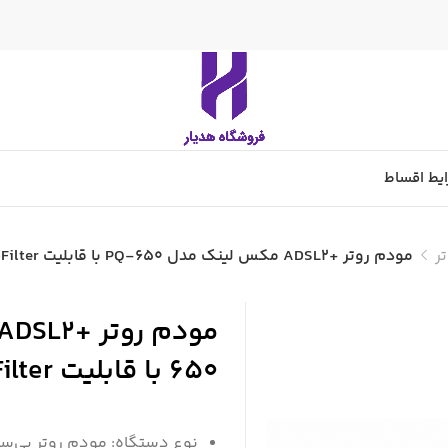
یط اقساط
ر
مودم روتر +ADSL2 مکس لینک مدل PQ-650 با قابلیت MicroFilter
650 با قابلیت MicroFilter
نوع دستگاه: مودم روتر بی‌سیم L2Plus