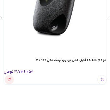
مودم 4G LTE قابل حمل تی پی لینک مدل M7200
3,736,250
تومان