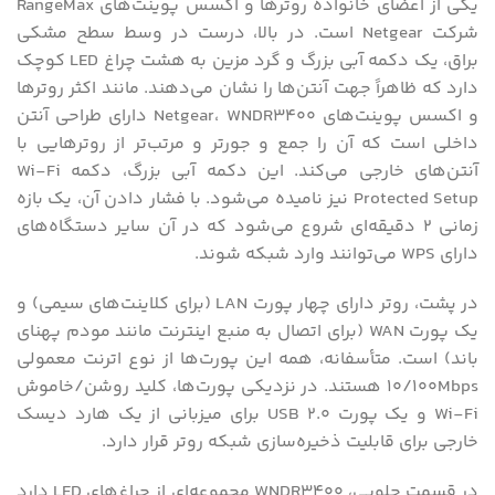
یکی از اعضای خانواده روترها و اکسس پوینت‌های RangeMax
شرکت Netgear است. در بالا، درست در وسط سطح مشکی
براق، یک دکمه آبی بزرگ و گرد مزین به هشت چراغ LED کوچک
دارد که ظاهراً جهت آنتن‌ها را نشان می‌دهند. مانند اکثر روترها
و اکسس پوینت‌های Netgear، WNDR3400 دارای طراحی آنتن
داخلی است که آن را جمع و جورتر و مرتب‌تر از روترهایی با
آنتن‌های خارجی می‌کند. این دکمه آبی بزرگ، دکمه Wi-Fi
Protected Setup نیز نامیده می‌شود. با فشار دادن آن، یک بازه
زمانی ۲ دقیقه‌ای شروع می‌شود که در آن سایر دستگاه‌های
دارای WPS می‌توانند وارد شبکه شوند.
در پشت، روتر دارای چهار پورت LAN (برای کلاینت‌های سیمی) و
یک پورت WAN (برای اتصال به منبع اینترنت مانند مودم پهنای
باند) است. متأسفانه، همه این پورت‌ها از نوع اترنت معمولی
10/100Mbps هستند. در نزدیکی پورت‌ها، کلید روشن/خاموش
Wi-Fi و یک پورت USB 2.0 برای میزبانی از یک هارد دیسک
خارجی برای قابلیت ذخیره‌سازی شبکه روتر قرار دارد.
در قسمت جلویی، WNDR3400 مجموعه‌ای از چراغ‌های LED دارد