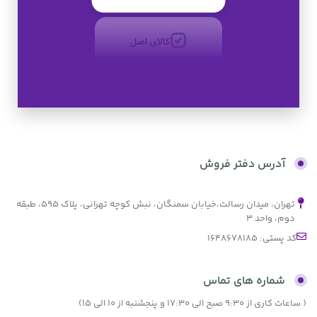
کالای اصل
به صورت اقساط
بدون کارمزد
آدرس دفتر فروش
تهران، میدان رسالت،خیابان سمنگان، نبش کوچه تهرانی، پلاک ۵۹۵، طبقه
دوم، واحد ۳
کد پستی: 1648678185
شماره های تماس
( ساعات کاری از 9:30 صبح الی 17:30 و پنجشنبه از 10 الی 15)