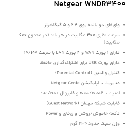
Netgear WNDR3400
وای‌فای دو بانده روی ۲.۴ و ۵ گیگاهرتز
سرعت نظری ۳۰۰ مگابیت در هر باند (در مجموع ۶۰۰
مگابیت)
دارای ۱ پورت WAN و ۴ پورت LAN با سرعت ۱۰/۱۰۰
دارای پورت USB برای اشتراک‌گذاری حافظه
کنترل والدین (Parental Control)
مدیریت با اپلیکیشن Netgear Genie
امنیت با WPA/WPA2 و فایروال SPI/NAT
قابلیت شبکه مهمان (Guest Network)
دکمه خاموش/روشن وای‌فای و Power
وزن سبک حدود ۲۳۰ گرم