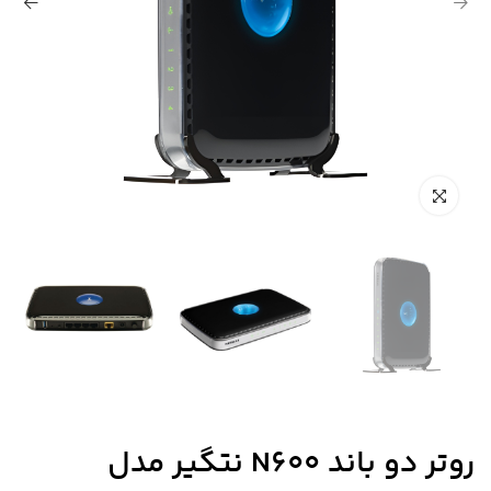
روتر دو باند N600 نتگیر مدل