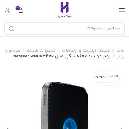
0
خانه
شبکه. اینترنت و ارتباطات
تجهیزات شبکه
مودم و
روتر
روتر دو باند N600 نتگیر مدل Netgear WNDR3400
اتمام موجودی
اتمام موجودی