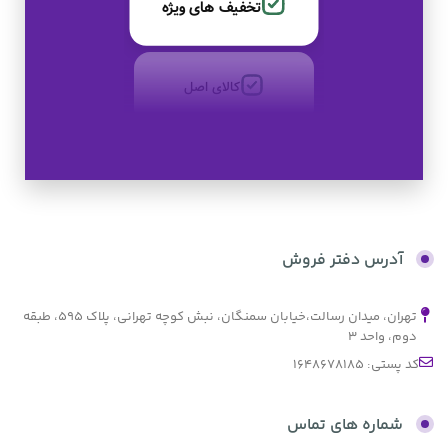
تخفیف های ویژه
کالای اصل
به صورت اقساط
بدون کارمزد
آدرس دفتر فروش
تهران، میدان رسالت،خیابان سمنگان، نبش کوچه تهرانی، پلاک ۵۹۵، طبقه
دوم، واحد ۳
کد پستی: 1648678185
شماره های تماس