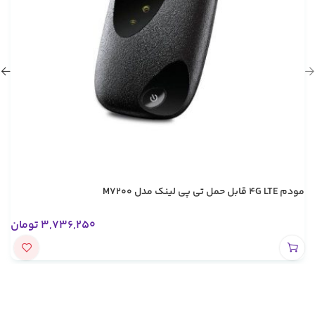
مودم 4G LTE قابل حمل تی پی لینک مدل M7200
3,736,250
تومان