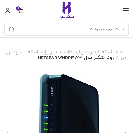
0
خانه
شبکه. اینترنت و ارتباطات
تجهیزات شبکه
مودم و
روتر
روتر نتگیر مدل NETGEAR WNDR3700