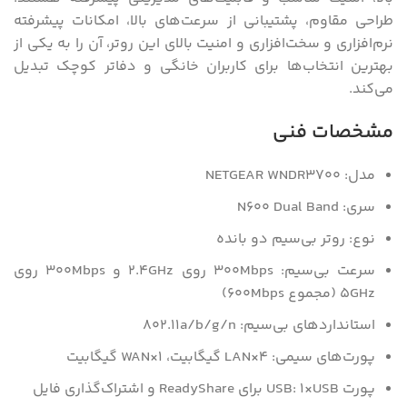
طراحی مقاوم، پشتیبانی از سرعت‌های بالا، امکانات پیشرفته
نرم‌افزاری و سخت‌افزاری و امنیت بالای این روتر، آن را به یکی از
بهترین انتخاب‌ها برای کاربران خانگی و دفاتر کوچک تبدیل
می‌کند.
مشخصات فنی
مدل: NETGEAR WNDR3700
سری: N600 Dual Band
نوع: روتر بی‌سیم دو بانده
سرعت بی‌سیم: 300Mbps روی 2.4GHz و 300Mbps روی
5GHz (مجموع 600Mbps)
استانداردهای بی‌سیم: 802.11a/b/g/n
پورت‌های سیمی: 4×LAN گیگابیت، 1×WAN گیگابیت
پورت USB: 1×USB برای ReadyShare و اشتراک‌گذاری فایل