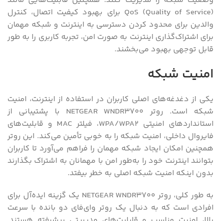
وضعیت شبکه را مدیریت کنند. همچنین قابلیت‌هایی مانند
QoS (Quality of Service) برای بهبود کیفیت اتصال، کنترل
والدین برای محدود کردن دسترسی به اینترنت و شبکه مهمان
برای اشتراک‌گذاری اینترنت به صورت امن، تجربه کاربری را به طور
قابل توجهی بهبود می‌بخشند.
امنیت شبکه
یکی از دغدغه‌های اصلی کاربران در استفاده از اینترنت، امنیت
شبکه است. روتر NETGEAR WNDR3700 با پشتیبانی از
استانداردهای امنیتی WPA/WPA2، فیلتر MAC و قابلیت‌های
فایروال داخلی، امنیت شبکه را به خوبی تأمین می‌کند. این روتر
همچنین امکان ایجاد شبکه مهمان را فراهم می‌آورد تا کاربران
بتوانند اینترنت خود را به‌طور امن با مهمانان به اشتراک بگذارند
بدون اینکه امنیت شبکه اصلی به خطر بیفتد.
به طور کلی، روتر NETGEAR WNDR3700 یک گزینه ایده‌آل برای
افرادی است که به دنبال یک روتر وای‌فای دو بانده با سرعت
بالا، امنیت مناسب و قابلیت‌های مدیریتی پیشرفته هستند.