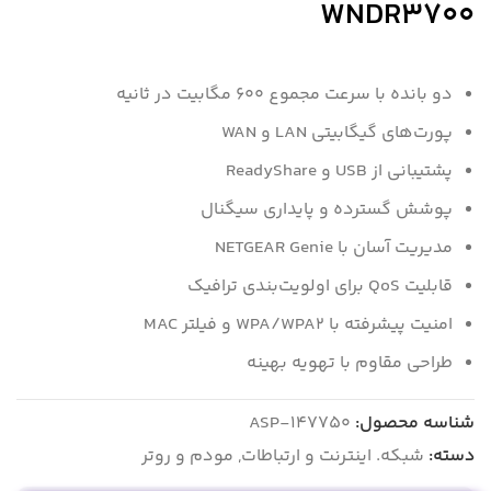
WNDR3700
دو بانده با سرعت مجموع 600 مگابیت در ثانیه
پورت‌های گیگابیتی LAN و WAN
پشتیبانی از USB و ReadyShare
پوشش گسترده و پایداری سیگنال
مدیریت آسان با NETGEAR Genie
قابلیت QoS برای اولویت‌بندی ترافیک
امنیت پیشرفته با WPA/WPA2 و فیلتر MAC
طراحی مقاوم با تهویه بهینه
شناسه محصول:
ASP-147750
دسته:
شبکه. اینترنت و ارتباطات
,
مودم و روتر