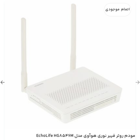
اتمام موجودی
مودم روتر فیبر نوری هوآوی مدل EchoLife HG8546M