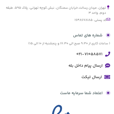
تهران، میدان رسالت،خیابان سمنگان، نبش کوچه تهرانی، پلاک ۵۹۵، طبقه
دوم، واحد ۳
کد پستی: 1648678185
شماره های تماس
( ساعات کاری از 9:30 صبح الی 17:30 و پنجشنبه از 10 الی 15)
021-71058571
ارسال پیام داخل بله
ارسال تیکت
اعتماد شما سرمایه ماست