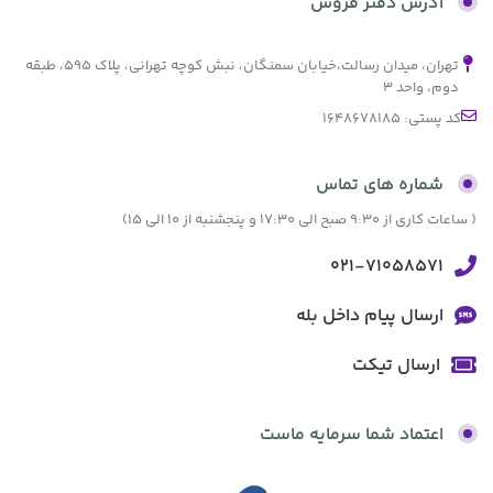
آدرس دفتر فروش
تهران، میدان رسالت،خیابان سمنگان، نبش کوچه تهرانی، پلاک ۵۹۵، طبقه
دوم، واحد ۳
کد پستی: 1648678185
شماره های تماس
( ساعات کاری از 9:30 صبح الی 17:30 و پنجشنبه از 10 الی 15)
021-71058571
ارسال پیام داخل بله
ارسال تیکت
اعتماد شما سرمایه ماست