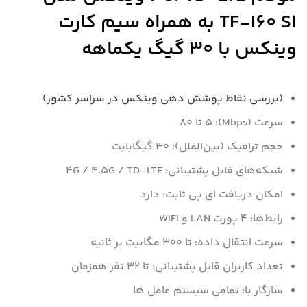
TF-I60 S1 به همراه سیم کارت
وینکس با 30 گیگ یکماهه
(بررسی نقاط پوشش دهی وینکس در سراسر کشور)
سرعت (Mbps): 5 تا 80
حجم ترافیک (بین‌الملل): 30 گیگابایت
شبکه‌های قابل پشتیبانی: 4G / 4.5G / TD-LTE
امکان دریافت ای پی ثابت: دارد
رابط‌ها: 4 پورت LAN و WIFI
سرعت انتقال داده: تا 300 مگابیت بر ثانیه
تعداد کاربران قابل پشتیبانی: تا 32 نفر همزمان
سازگار با: تمامی سیستم عامل ها