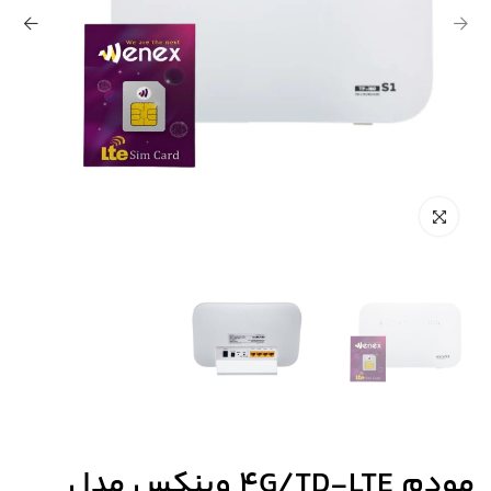
مودم 4G/TD-LTE وینکس مدل