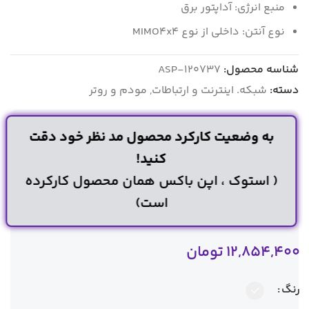
منبع انرژی: آداپتور برق
نوع آنتن: داخلی از نوع MIMO۴x۴
شناسه محصول:
ASP-120737
دسته:
شبکه. اینترنت و ارتباطات
,
مودم و روتر
به وضعیت کارکرد محصول مد نظر خود دقت
کنید!
( استوک ، اپن باکس همان محصول کارکرده
است)
12,854,400
تومان
رنگ