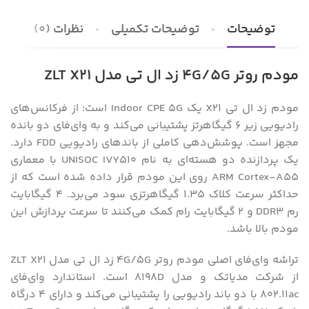
توضیحات
توضیحات تکمیلی
نظرات (0)
مودم روتر 4G/5G زد ال تی مدل ZLT X21
مودم زد ال تی X21 یک Indoor CPE 5G است؛ از فرکانس‌های
رادیویی زیر ۶ گیگاهرتز پشتیبانی می‌کند و به وای‌فای دو بانده
مجهز است. پوشش‌دهی کاملی از باندهای رادیویی FDD دارد.
یک پردازنده دو هسته‌ای به نام UNISOC IVY510 با معماری
ARM Cortex-A55 روی این مودم قرار داده شده است که از
حداکثر سرعت کلاک ۱.۳۵ گیگاهرتزی سود می‌برد. ۴ گیگابایت
رم DDR3 و ۲ گیگابایت رام کمک می‌کنند تا سرعت پردازش این
مودم بالا باشد.
تراشه وای‌فای اصلی مودم روتر 4G/5G زد ال تی مدل ZLT X21
از شرکت مدیاتک و مدل ۸۱۹۸D است. استاندارد وای‌فای
۸۰۲.۱۱ac با دو باند رادیویی را پشتیبانی می‌کند و دارای ۴ درگاه