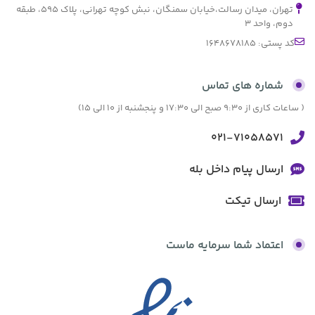
تهران، میدان رسالت،خیابان سمنگان، نبش کوچه تهرانی، پلاک ۵۹۵، طبقه
دوم، واحد ۳
کد پستی: 1648678185
شماره های تماس
( ساعات کاری از 9:30 صبح الی 17:30 و پنجشنبه از 10 الی 15)
021-71058571
ارسال پیام داخل بله
ارسال تیکت
اعتماد شما سرمایه ماست