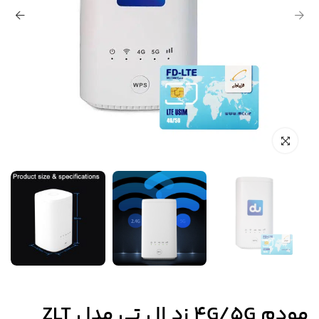
مودم 4G/5G زد ال تی مدل ZLT