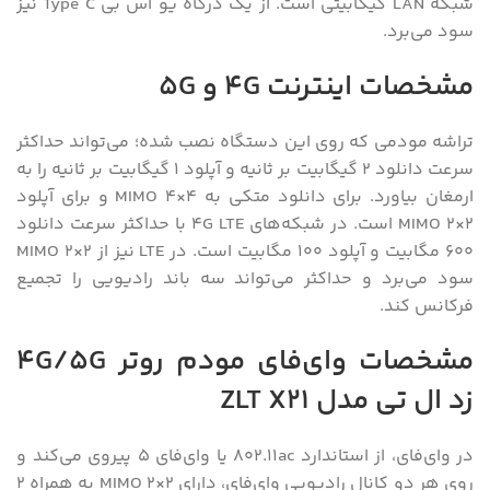
شبکه LAN گیگابیتی است. از یک درگاه یو اس بی Type C نیز
سود می‌برد.
مشخصات اینترنت ۴G و ۵G
تراشه مودمی که روی این دستگاه نصب شده؛ می‌تواند حداکثر
سرعت دانلود ۲ گیگابیت بر ثانیه و آپلود ۱ گیگابیت بر ثانیه را به
ارمغان بیاورد. برای دانلود متکی به MIMO 4×4 و برای آپلود
MIMO 2×2 است. در شبکه‌های ۴G LTE با حداکثر سرعت دانلود
۶۰۰ مگابیت و آپلود ۱۰۰ مگابیت است. در LTE نیز از MIMO 2×2
سود می‌برد و حداکثر می‌تواند سه باند رادیویی را تجمیع
فرکانس کند.
مشخصات وای‌فای مودم روتر 4G/5G
زد ال تی مدل ZLT X21
در وای‌فای، از استاندارد ۸۰۲.۱۱ac یا وای‌فای ۵ پیروی می‌کند و
روی هر دو کانال رادیویی وای‌فای، دارای MIMO 2×2 به همراه ۲