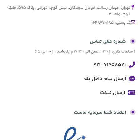
تهران، میدان رسالت،خیابان سمنگان، نبش کوچه تهرانی، پلاک ۵۹۵، طبقه
دوم، واحد ۳
کد پستی: 1648678185
شماره های تماس
( ساعات کاری از 9:30 صبح الی 17:30 و پنجشنبه از 10 الی 15)
021-71058571
ارسال پیام داخل بله
ارسال تیکت
اعتماد شما سرمایه ماست