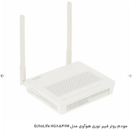
مودم روتر فیبر نوری هوآوی مدل EchoLife HG8546M