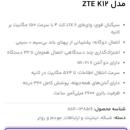
مدل ZTE K12
سیگنال قوی: وای‌فای ۶ LTE کت ۴ با سرعت ۱۵۰ مگابیت بر
ثانیه
اتصال دوگانه: پشتیبانی از پهنای باند بی‌سیم + سیمی
اشتراک‌گذاری چند دستگاهی: اتصال همزمان تا ۳۲ دستگاه
دارای دو آنتن Wi-Fi 6
سرعت انتقال اطلاعات: تا 574 مگابیت در ثانیه
دارای آنتن‌های همه‌جهته، پوشش کامل 360 درجه
ظرفیت باتری ۲۶۰۰ میلی‌آمپر ساعت
شناسه محصول:
ASP-138516
دسته:
شبکه. اینترنت و ارتباطات
,
مودم و روتر