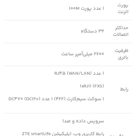
پورت
۱ عدد پورت ۱۰۰M
اترنت
حداکثر
۳۲ دستگاه
اتصالات
ظرفیت
۲۶۰۰ میلی‌آمپر ساعت
باتری
۱ عدد RJ45 (WAN/LAN)
۱xRJ11 (FXS)
رابط
۱ سوکت سیم‌کارت (۴FF) ۱ عدد DC470 (DC12v)
سرویس داده و صدا
رابط کاربری وب، اپلیکیشن ZTE smartLife